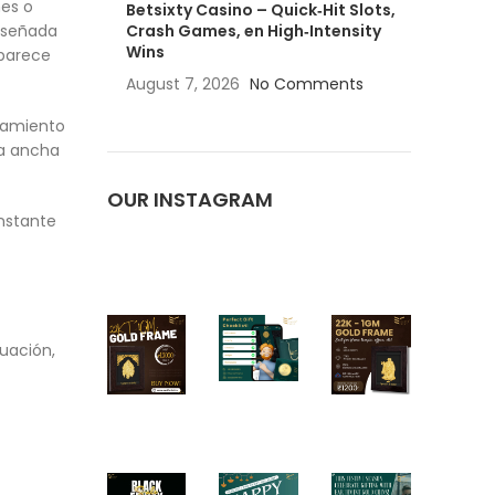
nes o
Betsixty Casino – Quick‑Hit Slots,
diseñada
Crash Games, en High‑Intensity
Wins
aparece
August 7, 2026
No Comments
zamiento
da ancha
OUR INSTAGRAM
onstante
nuación,