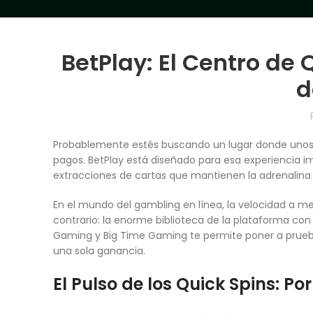
BetPlay: El Centro de
d
Probablemente estés buscando un lugar donde unos 
pagos. BetPlay está diseñado para esa experiencia im
extracciones de cartas que mantienen la adrenalina al
En el mundo del gambling en línea, la velocidad a 
contrario: la enorme biblioteca de la plataforma co
Gaming y Big Time Gaming te permite poner a prueba
una sola ganancia.
El Pulso de los Quick Spins: P