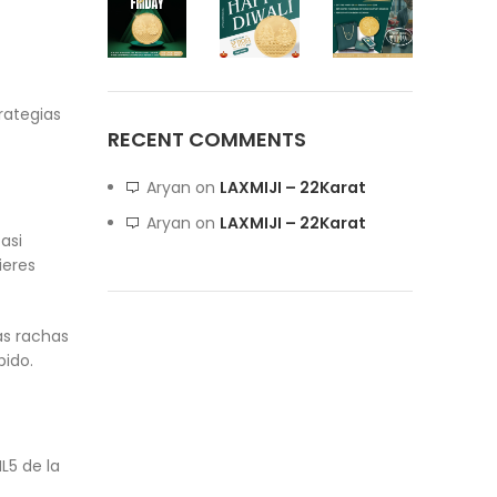
rategias
RECENT COMMENTS
Aryan
on
LAXMIJI – 22Karat
Aryan
on
LAXMIJI – 22Karat
asi
ieres
as rachas
pido.
L5 de la