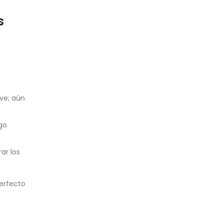
s
ve; aún
go
ar los
perfecto