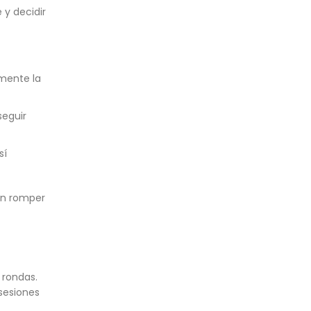
 y decidir
amente la
seguir
sí
an romper
 rondas.
sesiones