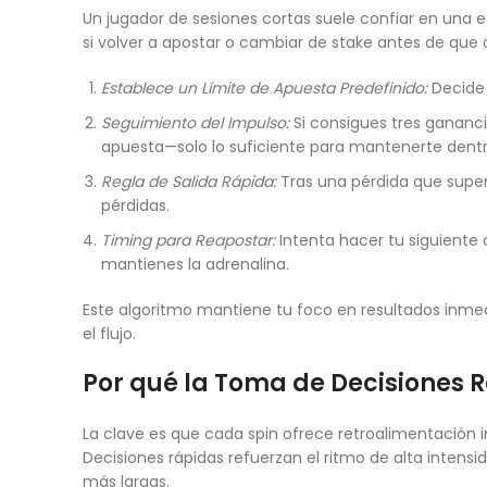
Un jugador de sesiones cortas suele confiar en una e
si volver a apostar o cambiar de stake antes de que 
Establece un Límite de Apuesta Predefinido:
Decide 
Seguimiento del Impulso:
Si consigues tres gananc
apuesta—solo lo suficiente para mantenerte dentro
Regla de Salida Rápida:
Tras una pérdida que super
pérdidas.
Timing para Reapostar:
Intenta hacer tu siguiente 
mantienes la adrenalina.
Este algoritmo mantiene tu foco en resultados inmed
el flujo.
Por qué la Toma de Decisiones 
La clave es que cada spin ofrece retroalimentación i
Decisiones rápidas refuerzan el ritmo de alta inten
más largas.