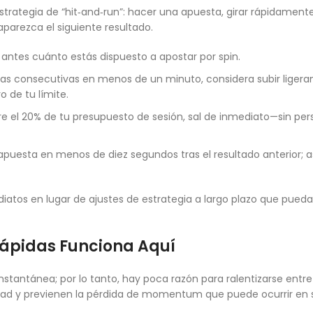
strategia de “hit‑and‑run”: hacer una apuesta, girar rápidamente
aparezca el siguiente resultado.
antes cuánto estás dispuesto a apostar por spin.
ias consecutivas en menos de un minuto, considera subir liger
 de tu límite.
e el 20% de tu presupuesto de sesión, sal de inmediato—sin per
apuesta en menos de diez segundos tras el resultado anterior; a
iatos en lugar de ajustes de estrategia a largo plazo que pued
Rápidas Funciona Aquí
nstantánea; por lo tanto, hay poca razón para ralentizarse entre
sidad y previenen la pérdida de momentum que puede ocurrir en 