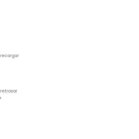
 recargar
retrasar
e