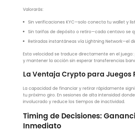
Valorarás:
Sin verificaciones KYC—solo conecta tu wallet y lis
Sin tarifas de depósito o retiro—cada centavo se qu
Retiradas instantáneas vía Lightning Network—el di
Esta velocidad se traduce directamente en el jueg
y mantener la acción sin esperar transferencias banc
La Ventaja Crypto para Juegos
La capacidad de financiar y retirar rápidamente si
tu próximo giro. En sesiones de alta intensidad dond
involucrado y reduce los tiempos de inactividad.
Timing de Decisiones: Gananci
Inmediato