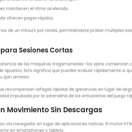
ntes mantienen el ritmo acelerado.
ada ofrecen pagos rápidos.
os de un minuto por ronda, permitiéndote probar múltiples est
 para Sesiones Cortas
a latencia de las máquinas tragamonedas—los spins comienzan c
apuesta. Esto significa que puedes evaluar rápidamente si qu
 spin anterior.
que recompensan ráfagas rápidas de ganancias en lugar de larg
ad impulsada por la adrenalina de los entusiastas del juego rá
en Movimiento Sin Descargas
so vía navegador en lugar de aplicaciones nativas. El motor HTM
tante en smartphones y tablets.