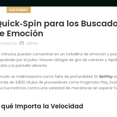
EARTHMINT
 Quick‑Spin para los Buscad
e Emoción
Posted by
Admin
minutos puedan convertirse en un torbellino de emoción y pos
pulsada por el pulso—breves ráfagas de giro de carretes y rápi
ta y la pantalla vibrante.
menudo se malinterpreta como falta de profundidad. En
BetPlay
es
n más de 3,800 títulos de proveedores como Pragmatic Play, Evol
 tus instintos contra una variedad de mecánicas sin esperar h
or qué Importa la Velocidad