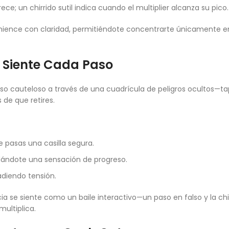
ece; un chirrido sutil indica cuando el multiplier alcanza su pico.
ience con claridad, permitiéndote concentrarte únicamente en
e Siente Cada Paso
so cauteloso a través de una cuadrícula de peligros ocultos—t
 de que retires.
 pasas una casilla segura.
, dándote una sensación de progreso.
adiendo tensión.
cia se siente como un baile interactivo—un paso en falso y la ch
ultiplica.