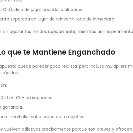
kroll total.
, €10); deja de jugar cuando lo alcances.
nta separada en lugar de reinvertir todo de inmediato.
s sin agotar tus fondos rápidamente, mientras aún experimenta
: Lo que te Mantiene Enganchado
apuesta puede parecer poco realista, pero incluso multipliers 
 rápidas.
ión:
€0.10 en €5+ en segundos.
n ganancia.
mo el multiplier sube cerca de tu objetivo.
e vuelven adictivos precisamente porque son breves y ofrecen