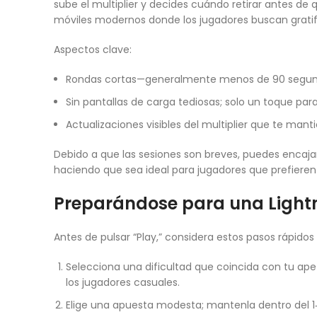
sube el multiplier y decides cuándo retirar antes de 
móviles modernos donde los jugadores buscan gratif
Aspectos clave:
Rondas cortas—generalmente menos de 90 segun
Sin pantallas de carga tediosas; solo un toque pa
Actualizaciones visibles del multiplier que te ma
Debido a que las sesiones son breves, puedes encaja
haciendo que sea ideal para jugadores que prefieren
Preparándose para una Light
Antes de pulsar “Play,” considera estos pasos rápidos
Selecciona una dificultad que coincida con tu ap
los jugadores casuales.
Elige una apuesta modesta; mantenla dentro del 1‑