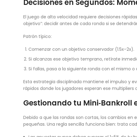
Decisiones en Segundos: Mom
El juego de alta velocidad requiere decisiones rápid
objetivo”: decidir antes de cada ronda si se detendrán
Patrón típico:
Comenzar con un objetivo conservador (1.5x–2x).
Si alcanzas ese objetivo temprano, retírate inmed
Si fallas, pasa a la siguiente ronda con el mismo 
Esta estrategia disciplinada mantiene el impulso y 
rápidos donde los jugadores esperan ese multipliers a
Gestionando tu Mini‑Bankroll 
Debido a que las rondas son cortas, los cambios en 
pequeñas. Una regla sencilla funciona bien: trata c