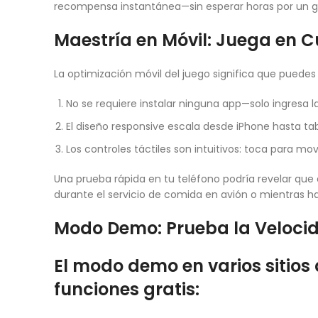
recompensa instantánea—sin esperar horas por un g
Maestría en Móvil: Juega en C
La optimización móvil del juego significa que puedes 
No se requiere instalar ninguna app—solo ingresa l
El diseño responsive escala desde iPhone hasta tabl
Los controles táctiles son intuitivos: toca para move
Una prueba rápida en tu teléfono podría revelar que
durante el servicio de comida en avión o mientras h
Modo Demo: Prueba la Velocid
El modo demo en varios sitios
funciones gratis: