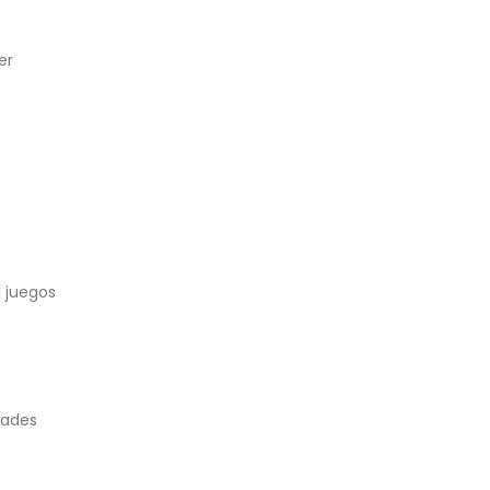
er
n juegos
dades