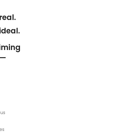
real.
ideal.
timing
s—
tus
es