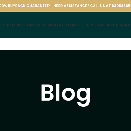
00% BUYBACK GUARANTEE* | NEED ASSISTANCE? CALL US AT 83058305
RODUCTS
BULK ORDERS
JEWELLERY STORE TIE-UPS
CONTACT US
ABOU
Blog