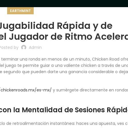
EARTHMINT
Jugabilidad Rápida y de
 el Jugador de Ritmo Aceler
Posted by
Admin
nta terminar una ronda en menos de un minuto, Chicken Road ofr
l juego te permite guiar a una valiente chicken a través de una
e segundo que pueden darte una ganancia considerable o deja
//chickenroads.mx/es-mx/
y sumérgete directamente en ronda
con la Mentalidad de Sesiones Rápi
 ciclo de retroalimentación instantánea: haces una apuesta, ves