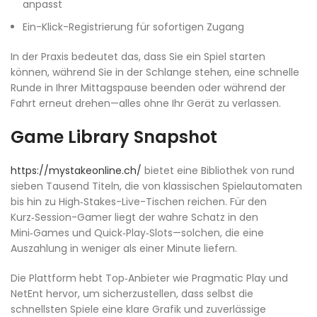
anpasst
Ein-Klick-Registrierung für sofortigen Zugang
In der Praxis bedeutet das, dass Sie ein Spiel starten
können, während Sie in der Schlange stehen, eine schnelle
Runde in Ihrer Mittagspause beenden oder während der
Fahrt erneut drehen—alles ohne Ihr Gerät zu verlassen.
Game Library Snapshot
https://mystakeonline.ch/
bietet eine Bibliothek von rund
sieben Tausend Titeln, die von klassischen Spielautomaten
bis hin zu High‑Stakes-Live-Tischen reichen. Für den
Kurz‑Session-Gamer liegt der wahre Schatz in den
Mini‑Games und Quick‑Play‑Slots—solchen, die eine
Auszahlung in weniger als einer Minute liefern.
Die Plattform hebt Top‑Anbieter wie Pragmatic Play und
NetEnt hervor, um sicherzustellen, dass selbst die
schnellsten Spiele eine klare Grafik und zuverlässige