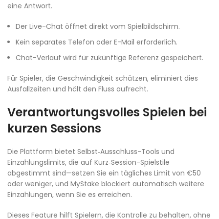
eine Antwort.
Der Live-Chat öffnet direkt vom Spielbildschirm.
Kein separates Telefon oder E-Mail erforderlich.
Chat-Verlauf wird für zukünftige Referenz gespeichert.
Für Spieler, die Geschwindigkeit schätzen, eliminiert dies
Ausfallzeiten und hält den Fluss aufrecht.
Verantwortungsvolles Spielen bei
kurzen Sessions
Die Plattform bietet Selbst‑Ausschluss-Tools und
Einzahlungslimits, die auf Kurz‑Session-Spielstile
abgestimmt sind—setzen Sie ein tägliches Limit von €50
oder weniger, und MyStake blockiert automatisch weitere
Einzahlungen, wenn Sie es erreichen.
Dieses Feature hilft Spielern, die Kontrolle zu behalten, ohne