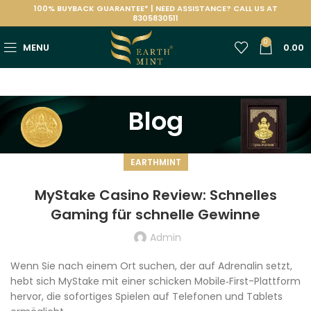
100% BUYBACK GUARANTEE* | NEED ASSISTANCE? CALL US AT
8305830511
0
MENU
0.00
Blog
EARTHMINT
MyStake Casino Review: Schnelles
Gaming für schnelle Gewinne
Admin
Wenn Sie nach einem Ort suchen, der auf Adrenalin setzt,
hebt sich MyStake mit einer schicken Mobile‑First-Plattform
hervor, die sofortiges Spielen auf Telefonen und Tablets