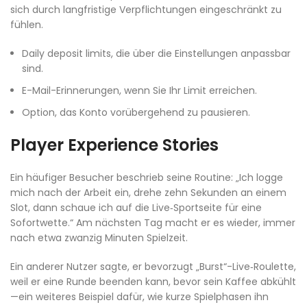
sich durch langfristige Verpflichtungen eingeschränkt zu
fühlen.
Daily deposit limits, die über die Einstellungen anpassbar
sind.
E-Mail-Erinnerungen, wenn Sie Ihr Limit erreichen.
Option, das Konto vorübergehend zu pausieren.
Player Experience Stories
Ein häufiger Besucher beschrieb seine Routine: „Ich logge
mich nach der Arbeit ein, drehe zehn Sekunden an einem
Slot, dann schaue ich auf die Live‑Sportseite für eine
Sofortwette.“ Am nächsten Tag macht er es wieder, immer
nach etwa zwanzig Minuten Spielzeit.
Ein anderer Nutzer sagte, er bevorzugt „Burst“-Live‑Roulette,
weil er eine Runde beenden kann, bevor sein Kaffee abkühlt
—ein weiteres Beispiel dafür, wie kurze Spielphasen ihn