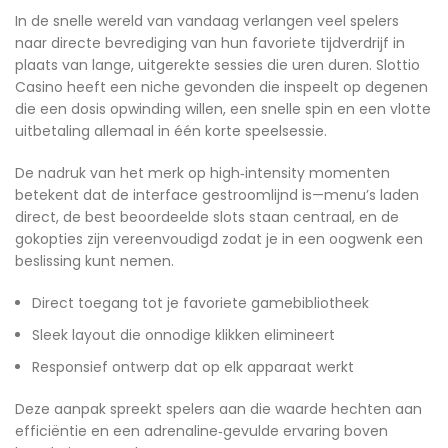
In de snelle wereld van vandaag verlangen veel spelers
naar directe bevrediging van hun favoriete tijdverdrijf in
plaats van lange, uitgerekte sessies die uren duren. Slottio
Casino heeft een niche gevonden die inspeelt op degenen
die een dosis opwinding willen, een snelle spin en een vlotte
uitbetaling allemaal in één korte speelsessie.
De nadruk van het merk op high‑intensity momenten
betekent dat de interface gestroomlijnd is—menu’s laden
direct, de best beoordeelde slots staan centraal, en de
gokopties zijn vereenvoudigd zodat je in een oogwenk een
beslissing kunt nemen.
Direct toegang tot je favoriete gamebibliotheek
Sleek layout die onnodige klikken elimineert
Responsief ontwerp dat op elk apparaat werkt
Deze aanpak spreekt spelers aan die waarde hechten aan
efficiëntie en een adrenaline‑gevulde ervaring boven