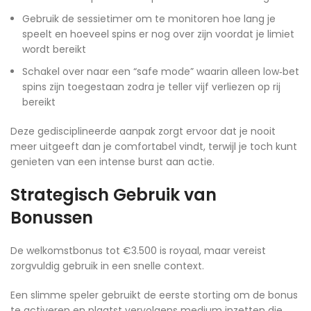
Gebruik de sessietimer om te monitoren hoe lang je
speelt en hoeveel spins er nog over zijn voordat je limiet
wordt bereikt
Schakel over naar een “safe mode” waarin alleen low‑bet
spins zijn toegestaan zodra je teller vijf verliezen op rij
bereikt
Deze gedisciplineerde aanpak zorgt ervoor dat je nooit
meer uitgeeft dan je comfortabel vindt, terwijl je toch kunt
genieten van een intense burst aan actie.
Strategisch Gebruik van
Bonussen
De welkomstbonus tot €3.500 is royaal, maar vereist
zorgvuldig gebruik in een snelle context.
Een slimme speler gebruikt de eerste storting om de bonus
te activeren en plaatst vervolgens medium inzetten die