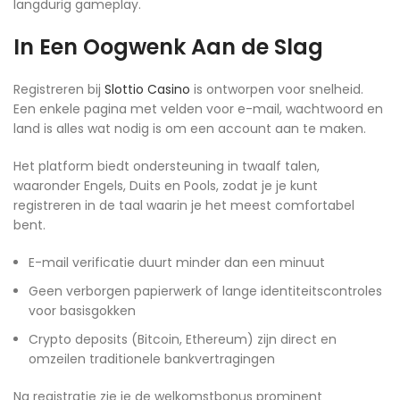
langdurig gameplay.
In Een Oogwenk Aan de Slag
Registreren bij
Slottio Casino
is ontworpen voor snelheid.
Een enkele pagina met velden voor e-mail, wachtwoord en
land is alles wat nodig is om een account aan te maken.
Het platform biedt ondersteuning in twaalf talen,
waaronder Engels, Duits en Pools, zodat je je kunt
registreren in de taal waarin je het meest comfortabel
bent.
E-mail verificatie duurt minder dan een minuut
Geen verborgen papierwerk of lange identiteitscontroles
voor basisgokken
Crypto deposits (Bitcoin, Ethereum) zijn direct en
omzeilen traditionele bankvertragingen
Na registratie zie je de welkomstbonus prominent