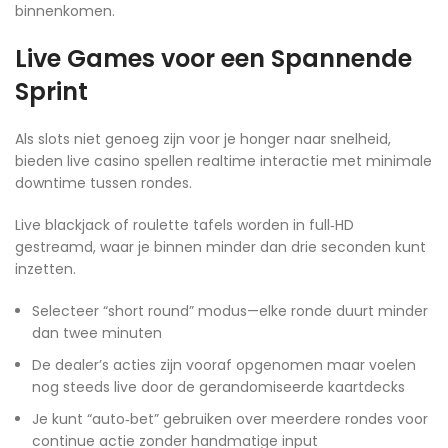
binnenkomen.
Live Games voor een Spannende
Sprint
Als slots niet genoeg zijn voor je honger naar snelheid,
bieden live casino spellen realtime interactie met minimale
downtime tussen rondes.
Live blackjack of roulette tafels worden in full‑HD
gestreamd, waar je binnen minder dan drie seconden kunt
inzetten.
Selecteer “short round” modus—elke ronde duurt minder
dan twee minuten
De dealer’s acties zijn vooraf opgenomen maar voelen
nog steeds live door de gerandomiseerde kaartdecks
Je kunt “auto‑bet” gebruiken over meerdere rondes voor
continue actie zonder handmatige input