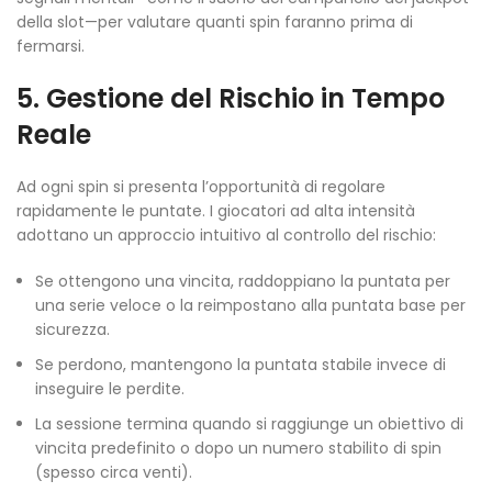
della slot—per valutare quanti spin faranno prima di
fermarsi.
5. Gestione del Rischio in Tempo
Reale
Ad ogni spin si presenta l’opportunità di regolare
rapidamente le puntate. I giocatori ad alta intensità
adottano un approccio intuitivo al controllo del rischio:
Se ottengono una vincita, raddoppiano la puntata per
una serie veloce o la reimpostano alla puntata base per
sicurezza.
Se perdono, mantengono la puntata stabile invece di
inseguire le perdite.
La sessione termina quando si raggiunge un obiettivo di
vincita predefinito o dopo un numero stabilito di spin
(spesso circa venti).