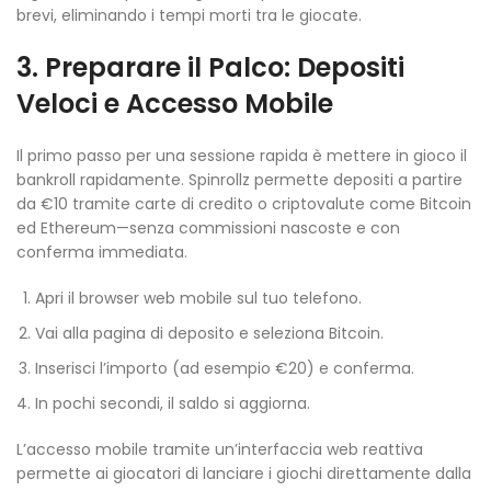
brevi, eliminando i tempi morti tra le giocate.
3. Preparare il Palco: Depositi
Veloci e Accesso Mobile
Il primo passo per una sessione rapida è mettere in gioco il
bankroll rapidamente. Spinrollz permette depositi a partire
da €10 tramite carte di credito o criptovalute come Bitcoin
ed Ethereum—senza commissioni nascoste e con
conferma immediata.
Apri il browser web mobile sul tuo telefono.
Vai alla pagina di deposito e seleziona Bitcoin.
Inserisci l’importo (ad esempio €20) e conferma.
In pochi secondi, il saldo si aggiorna.
L’accesso mobile tramite un’interfaccia web reattiva
permette ai giocatori di lanciare i giochi direttamente dalla