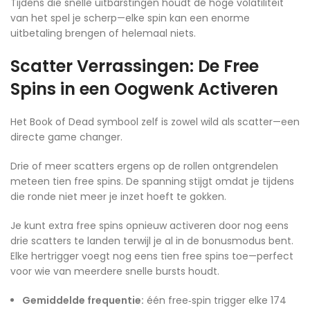
Tijdens die snelle uitbarstingen houdt de hoge volatiliteit
van het spel je scherp—elke spin kan een enorme
uitbetaling brengen of helemaal niets.
Scatter Verrassingen: De Free
Spins in een Oogwenk Activeren
Het Book of Dead symbool zelf is zowel wild als scatter—een
directe game changer.
Drie of meer scatters ergens op de rollen ontgrendelen
meteen tien free spins. De spanning stijgt omdat je tijdens
die ronde niet meer je inzet hoeft te gokken.
Je kunt extra free spins opnieuw activeren door nog eens
drie scatters te landen terwijl je al in de bonusmodus bent.
Elke hertrigger voegt nog eens tien free spins toe—perfect
voor wie van meerdere snelle bursts houdt.
Gemiddelde frequentie:
één free‑spin trigger elke 174