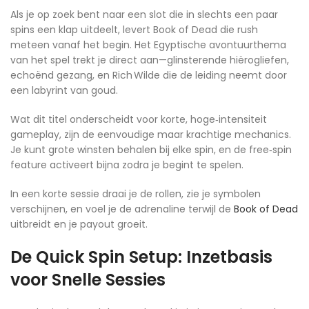
Als je op zoek bent naar een slot die in slechts een paar
spins een klap uitdeelt, levert Book of Dead die rush
meteen vanaf het begin. Het Egyptische avontuurthema
van het spel trekt je direct aan—glinsterende hiërogliefen,
echoënd gezang, en Rich Wilde die de leiding neemt door
een labyrint van goud.
Wat dit titel onderscheidt voor korte, hoge‑intensiteit
gameplay, zijn de eenvoudige maar krachtige mechanics.
Je kunt grote winsten behalen bij elke spin, en de free‑spin
feature activeert bijna zodra je begint te spelen.
In een korte sessie draai je de rollen, zie je symbolen
verschijnen, en voel je de adrenaline terwijl de
Book of Dead
uitbreidt en je payout groeit.
De Quick Spin Setup: Inzetbasis
voor Snelle Sessies