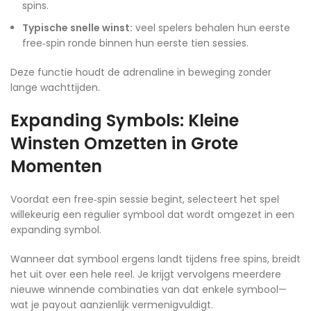
spins.
Typische snelle winst:
veel spelers behalen hun eerste
free‑spin ronde binnen hun eerste tien sessies.
Deze functie houdt de adrenaline in beweging zonder
lange wachttijden.
Expanding Symbols: Kleine
Winsten Omzetten in Grote
Momenten
Voordat een free‑spin sessie begint, selecteert het spel
willekeurig een regulier symbool dat wordt omgezet in een
expanding symbol.
Wanneer dat symbool ergens landt tijdens free spins, breidt
het uit over een hele reel. Je krijgt vervolgens meerdere
nieuwe winnende combinaties van dat enkele symbool—
wat je payout aanzienlijk vermenigvuldigt.