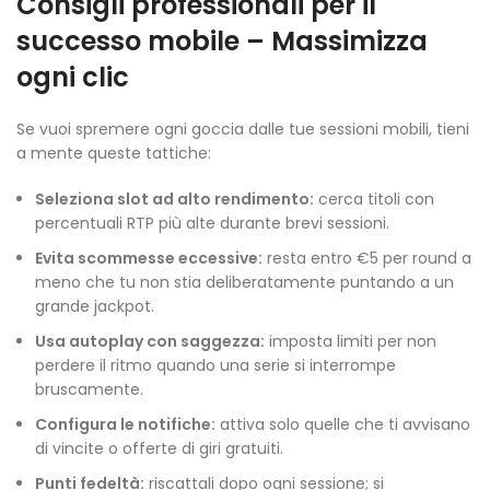
Consigli professionali per il
successo mobile – Massimizza
ogni clic
Se vuoi spremere ogni goccia dalle tue sessioni mobili, tieni
a mente queste tattiche:
Seleziona slot ad alto rendimento:
cerca titoli con
percentuali RTP più alte durante brevi sessioni.
Evita scommesse eccessive:
resta entro €5 per round a
meno che tu non stia deliberatamente puntando a un
grande jackpot.
Usa autoplay con saggezza:
imposta limiti per non
perdere il ritmo quando una serie si interrompe
bruscamente.
Configura le notifiche:
attiva solo quelle che ti avvisano
di vincite o offerte di giri gratuiti.
Punti fedeltà:
riscattali dopo ogni sessione; si