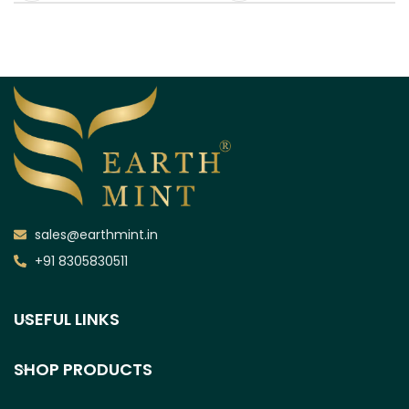
sales@earthmint.in
+91 8305830511
USEFUL LINKS
SHOP PRODUCTS