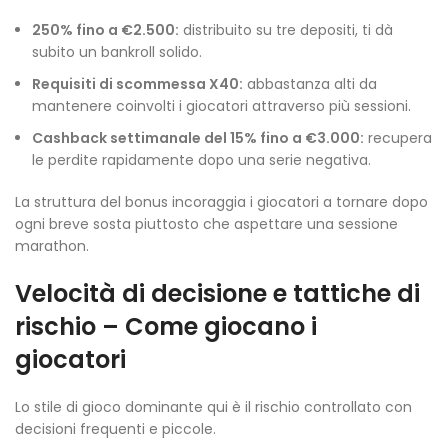
250% fino a €2.500:
distribuito su tre depositi, ti dà
subito un bankroll solido.
Requisiti di scommessa X40:
abbastanza alti da
mantenere coinvolti i giocatori attraverso più sessioni.
Cashback settimanale del 15% fino a €3.000:
recupera
le perdite rapidamente dopo una serie negativa.
La struttura del bonus incoraggia i giocatori a tornare dopo
ogni breve sosta piuttosto che aspettare una sessione
marathon.
Velocità di decisione e tattiche di
rischio – Come giocano i
giocatori
Lo stile di gioco dominante qui è il rischio controllato con
decisioni frequenti e piccole.