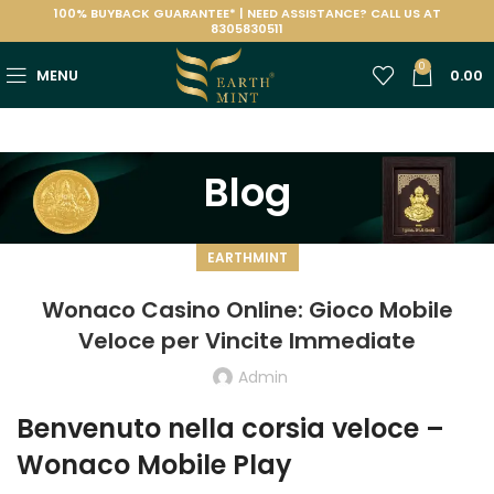
100% BUYBACK GUARANTEE* | NEED ASSISTANCE? CALL US AT
8305830511
0
MENU
0.00
Blog
EARTHMINT
Wonaco Casino Online: Gioco Mobile
Veloce per Vincite Immediate
Admin
Benvenuto nella corsia veloce –
Wonaco Mobile Play