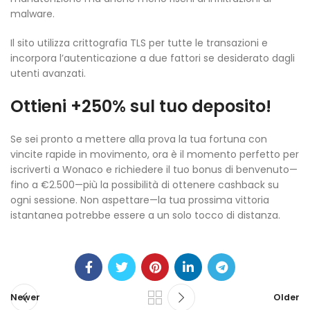
malware.
Il sito utilizza crittografia TLS per tutte le transazioni e
incorpora l’autenticazione a due fattori se desiderato dagli
utenti avanzati.
Ottieni +250% sul tuo deposito!
Se sei pronto a mettere alla prova la tua fortuna con
vincite rapide in movimento, ora è il momento perfetto per
iscriverti a Wonaco e richiedere il tuo bonus di benvenuto—
fino a €2.500—più la possibilità di ottenere cashback su
ogni sessione. Non aspettare—la tua prossima vittoria
istantanea potrebbe essere a un solo tocco di distanza.
Newer
Older