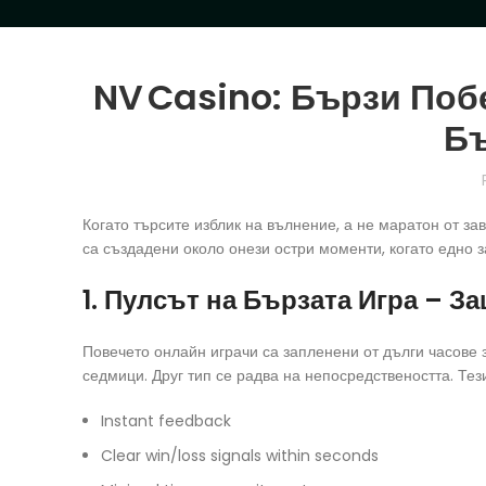
NV Casino: Бързи Поб
Бъ
Когато търсите изблик на вълнение, а не маратон от за
са създадени около онези остри моменти, когато едно 
1. Пулсът на Бързата Игра – З
Повечето онлайн играчи са запленени от дълги часове 
седмици. Друг тип се радва на непосредствеността. Тез
Instant feedback
Clear win/loss signals within seconds