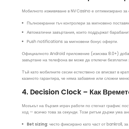
Мобилното изживяване в NV Casino е оптимизирано за с
Пълноекранни тъч контролери за мигновено поставян
Автоматични завъртания, които поддържат барабанит
Push notifications за мигновени бонус оферти.
Официалното Android приложение (изисква 8.0+) доба
завъртане на телефона ви може да отключи безплатни з
Тъй като мобилните сесии естествено се вписват в кра
казиното гарантира, че няма забавяне или сложни меню
4. Decision Clock – Как Време
Мозъкът на бързия играч работи по стегнат график: п
ход — всичко това за секунди. Този ритъм държи ума ан
Bet sizing
: често фиксирано като част от bankroll, 