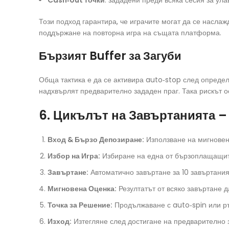
Cash‑out точки
: зададени преди всяка сесия за ул
Този подход гарантира, че играчите могат да се насла
поддържане на повторна игра на същата платформа.
Бързият Buffer за Загуби
Обща тактика е да се активира auto‑stop след опреде
надхвърлят предварително зададен праг. Така рискът о
6. Цикълът на Завъртанията –
Вход & Бързо Депозиране:
Използване на мигновен
Избор на Игра:
Избиране на една от бързоплащащит
Завъртане:
Автоматично завъртане за 10 завъртания 
Мигновена Оценка:
Резултатът от всяко завъртане д
Точка за Решение:
Продължаване с auto‑spin или ръ
Изход:
Изтегляне след достигане на предварително 