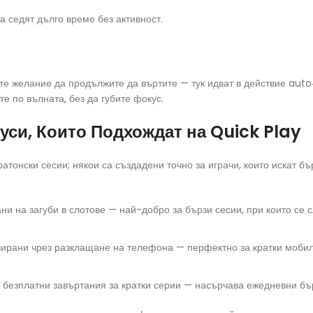
а седят дълго време без активност.
е желание да продължите да въртите — тук идват в действие auto
те по вълната, без да губите фокус.
нуси, Които Подхождат на Quick Play
тонски сесии; някои са създадени точно за играчи, които искат бъ
и на загуби в слотове — най-добро за бързи сесии, при които се с
вирани чрез разклащане на телефона — перфектно за кратки моби
т безплатни завъртания за кратки серии — насърчава ежедневни бъ