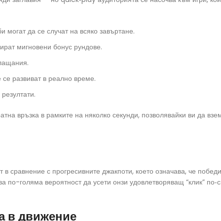
и могат да се случат на всяко завъртане.
ират мигновени бонус рундове.
плащания.
е се развиват в реално време.
 резултати.
атна връзка в рамките на няколко секунди, позволявайки ви да взе
 в сравнение с прогресивните джакпоти, което означава, че побед
ва по-голяма вероятност да усети онзи удовлетворяващ “клик” по‑с
а в движение