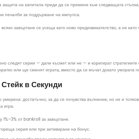
а защита на капитала преди да се премине към следващата стъпка
ки печалби за поддържане на импулса.
 всяко завъртане се усеща като ново предизвикателство, а не като 
ено следят серии — дали късмет или не — и коригират стратегиите 
 кратко или ще сменят играта, вместо да се мъчат докато умората ги
а Стейк в Секунди
 умерена: достатъчно, за да се почувства вълнение, но не и толков
а игра.
у 1%–3% от bankroll за завъртане.
гореща серия или при активиране на бонус.