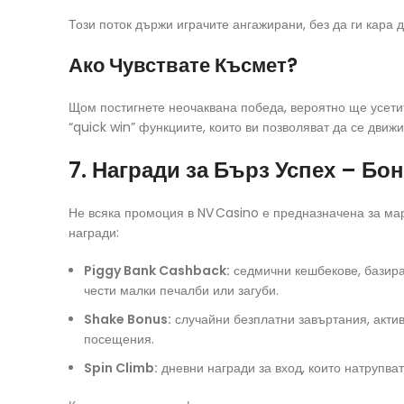
Този поток държи играчите ангажирани, без да ги кара д
Ако Чувствате Късмет?
Щом постигнете неочаквана победа, вероятно ще усетит
“quick win” функциите, които ви позволяват да се движи
7. Награди за Бърз Успех – Бо
Не всяка промоция в NV Casino е предназначена за мара
награди:
Piggy Bank Cashback:
седмични кешбекове, базиран
чести малки печалби или загуби.
Shake Bonus:
случайни безплатни завъртания, акти
посещения.
Spin Climb:
дневни награди за вход, които натрупва