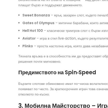
плащат бързо и поддържат движението.
Sweet Bonanza
– ярък, захарен слот, където печалб
Gates of Olympus
– митични барабани, които актив
Hell Hot 100
– класически триигров слот с бързи из
Aviator
– игра в стил live‑action, където резултатит
Plinko
– проста настолна игра, която дава незабавни
Тяхната връзка е в способността им да предоставят обр
решения почти мигновено.
Предимството на Spin‑Speed
Бързите слотове обикновено имат по-ниска волатилност
появяват по-често. За краткосрочния играч това означа
отколкото по‑късно.
3. Мобилна Майсторство – Игр