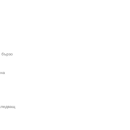
о бързо
 на
 следващ