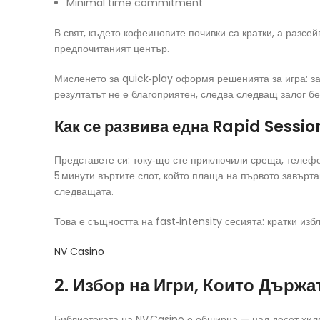
Minimal time commitment
В свят, където кофеиновите почивки са кратки, а разсейв
предпочитаният център.
Мисленето за quick‑play оформя решенията за игра: зал
резултатът не е благоприятен, следва следващ залог бе
Как се развива една Rapid Sessio
Представете си: току‑що сте приключили среща, телефо
5 минути въртите слот, който плаща на първото завърт
следващата.
Това е същността на fast‑intensity сесията: кратки из
NV Casino
2. Избор на Игри, Които Държ
Библиотеката на NV Casino е обширна — над десет хиля