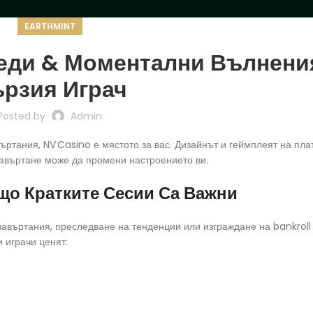
EARTHMINT
еди & Моментални Вълнени
рзия Играч
Posted by
Admin
въртания, NV Casino е мястото за вас. Дизайнът и геймплеят на пл
завъртане може да промени настроението ви.
ащо Кратките Сесии Са Важни
завъртания, преследване на тенденции или изграждане на bankroll
и играчи ценят: