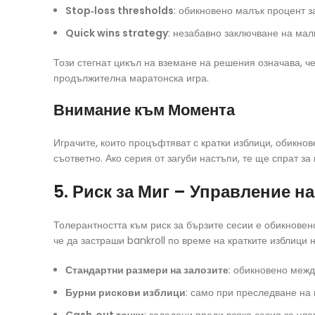
Stop‑loss thresholds
: обикновено малък процент з
Quick wins strategy
: незабавно заключване на мал
Този стегнат цикъл на вземане на решения означава, че
продължителна маратонска игра.
Внимание към Момента
Играчите, които процъфтяват с кратки изблици, обикнов
съответно. Ако серия от загуби настъпи, те ще спрат за
5. Риск за Миг – Управление н
Толерантността към риск за бързите сесии е обикновено
че да застраши bankroll по време на кратките изблици н
Стандартни размери на залозите
: обикновено межд
Бурни рискови изблици
: само при преследване на 