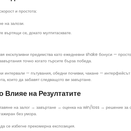
корост и простота:
е на залози.
е въртящи се, докато мултитасквате.
вя ексклузивни предимства като ежедневни shake бонуси — прост
авъртания точно когато търсите бърза победа.
тки интервали — пътувания, обедни почивки, чакане — интерфейсът
та, които да забавят следващото ви завъртане.
то Влияе на Резултатите
оставяне на залог → завъртане → оценка на win/loss → решение за
гажиран без умора.
за да се избегне прекомерна експозиция.