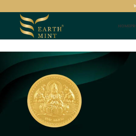
1
HOME
P