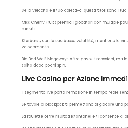
Se la velocità è il tuo obiettivo, questi titoli sono i tuoi 
Miss Cherry Fruits premia i giocatori con multiple pay
minuti.
Starburst, con la sua bassa volatilità, mantiene le vi
velocemente.
Big Bad Wolf Megaways offre payout massicci, ma la su
solito dopo pochi spin.
Live Casino per Azione Immed
Il segmento live porta l’emozione in tempo reale sen
Le tavole di blackjack ti permettono di giocare una pa
La roulette offre risultati istantanei e ti consente d