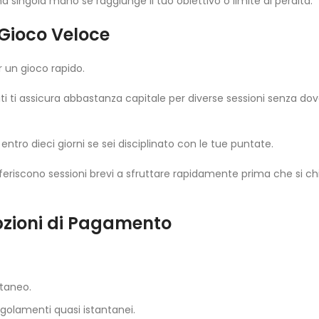
a singola mano se raggiunge il tuo obiettivo o limite di perdita.
Gioco Veloce
 un gioco rapido.
ti ti assicura abbastanza capitale per diverse sessioni senza dov
tro dieci giorni se sei disciplinato con le tue puntate.
feriscono sessioni brevi a sfruttare rapidamente prima che si ch
Opzioni di Pagamento
ntaneo.
olamenti quasi istantanei.