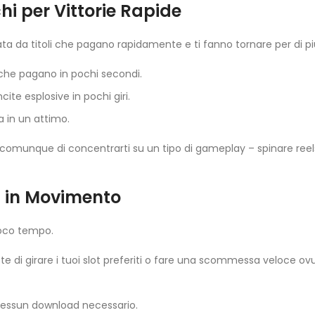
hi per Vittorie Rapide
ta da titoli che pagano rapidamente e ti fanno tornare per di pi
 che pagano in pochi secondi.
te esplosive in pochi giri.
 in un attimo.
 comunque di concentrarti su un tipo di gameplay – spinare reel
i in Movimento
poco tempo.
tte di girare i tuoi slot preferiti o fare una scommessa veloce o
 nessun download necessario.