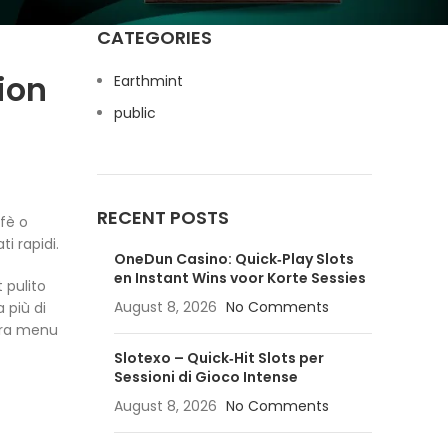
CATEGORIES
ion
Earthmint
public
RECENT POSTS
fè o
i rapidi.
OneDun Casino: Quick‑Play Slots
en Instant Wins voor Korte Sessies
 pulito
August 8, 2026
No Comments
 più di
 tra menu
Slotexo – Quick‑Hit Slots per
Sessioni di Gioco Intense
August 8, 2026
No Comments