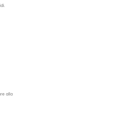
di.
re alla