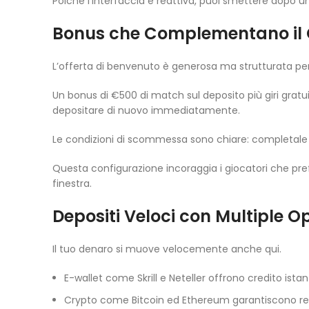
Poiché l’interfaccia è reattiva, puoi smettere dopo un
Bonus che Complementano il 
L’offerta di benvenuto è generosa ma strutturata per
Un bonus di €500 di match sul deposito più giri gratui
depositare di nuovo immediatamente.
Le condizioni di scommessa sono chiare: completale en
Questa configurazione incoraggia i giocatori che pre
finestra.
Depositi Veloci con Multiple 
Il tuo denaro si muove velocemente anche qui.
E-wallet come Skrill e Neteller offrono credito ista
Crypto come Bitcoin ed Ethereum garantiscono reg