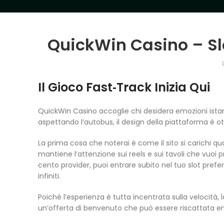
QuickWin Casino – Slo
Il Gioco Fast‑Track Inizia Qui
QuickWin Casino accoglie chi desidera emozioni ist
aspettando l’autobus, il design della piattaforma è ott
La prima cosa che noterai è come il sito si carichi q
mantiene l’attenzione sui reels e sui tavoli che vuoi 
cento provider, puoi entrare subito nel tuo slot pref
infiniti.
Poiché l’esperienza è tutta incentrata sulla velocità, 
un’offerta di benvenuto che può essere riscattata ent