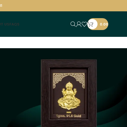
11
T US
FAQS
0.00