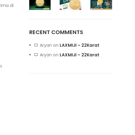
rima di
RECENT COMMENTS
Aryan
on
LAXMIJI – 22Karat
Aryan
on
LAXMIJI – 22Karat
o