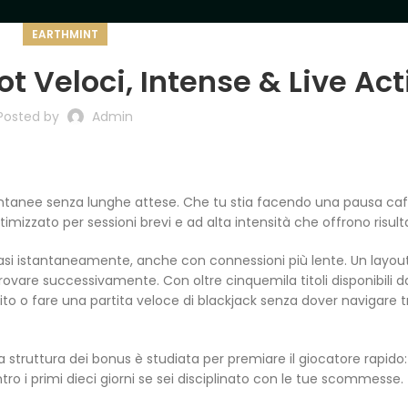
EARTHMINT
t Veloci, Intense & Live Act
Posted by
Admin
antanee senza lunghe attese. Che tu stia facendo una pausa caf
imizzato per sessioni brevi e ad alta intensità che offrono risultat
uasi istantaneamente, anche con connessioni più lente. Un layout
provare successivamente. Con oltre cinquemila titoli disponibili da
erito o fare una partita veloce di blackjack senza dover navigare
la struttura dei bonus è studiata per premiare il giocatore rapido:
ro i primi dieci giorni se sei disciplinato con le tue scommesse.