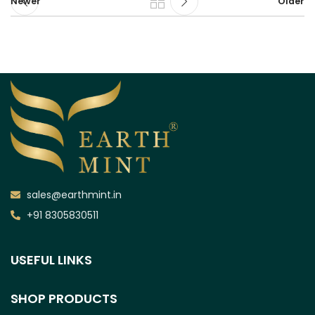
Newer
Older
sales@earthmint.in
+91 8305830511
USEFUL LINKS
SHOP PRODUCTS