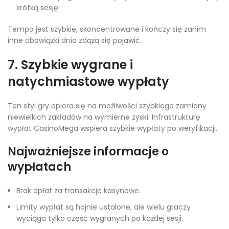
krótką sesję.
Tempo jest szybkie, skoncentrowane i kończy się zanim
inne obowiązki dnia zdążą się pojawić.
7. Szybkie wygrane i
natychmiastowe wypłaty
Ten styl gry opiera się na możliwości szybkiego zamiany
niewielkich zakładów na wymierne zyski. Infrastrukturę
wypłat CasinoMega wspiera szybkie wypłaty po weryfikacji.
Najważniejsze informacje o
wypłatach
Brak opłat za transakcje kasynowe.
Limity wypłat są hojnie ustalone, ale wielu graczy
wyciąga tylko część wygranych po każdej sesji.