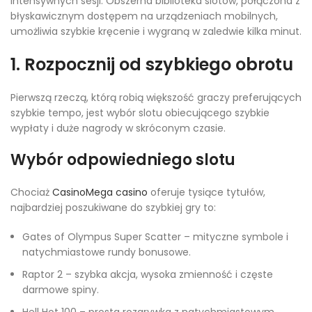
intensywnych sesji. Obszerna biblioteka slotów, połączona z
błyskawicznym dostępem na urządzeniach mobilnych,
umożliwia szybkie kręcenie i wygraną w zaledwie kilka minut.
1. Rozpocznij od szybkiego obrotu
Pierwszą rzeczą, którą robią większość graczy preferujących
szybkie tempo, jest wybór slotu obiecującego szybkie
wypłaty i duże nagrody w skróconym czasie.
Wybór odpowiedniego slotu
Chociaż
CasinoMega casino
oferuje tysiące tytułów,
najbardziej poszukiwane do szybkiej gry to:
Gates of Olympus Super Scatter – mityczne symbole i
natychmiastowe rundy bonusowe.
Raptor 2 – szybka akcja, wysoka zmienność i częste
darmowe spiny.