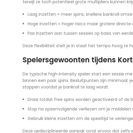
terwijl ze toch potentieel grote multipliers kunnen krij
Laag inzetten = meer spins, snellere bankroll‑omze
Hoge inzetten = hoger risico maar grotere directe 
Pas inzetten aan tussen sessies op basis van eerd
Deze flexibiliteit stelt je in staat het tempo hoog te
Spelersgewoonten tijdens Kort
De typische high‑intensity speler start een sessie me
binnen een paar spins. Besluitpunten zijn minimaal; je
stoppen voordat je bankroll te laag wordt.
Draai totdat free spins worden geactiveerd of de ba
Stop na opeenvolgende verliezen om je middelen 
Gebruik kleine inzetten om de speeltijd te verlengen
Deze gedisciplineerde aanpak zorgt ervoor dat zelfs 