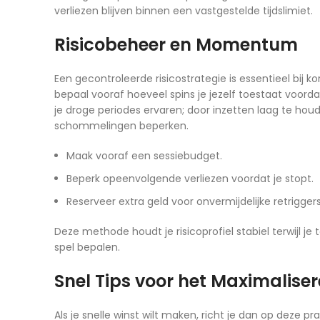
verliezen blijven binnen een vastgestelde tijdslimiet.
Risicobeheer en Momentum
Een gecontroleerde risicostrategie is essentieel bij 
bepaal vooraf hoeveel spins je jezelf toestaat voord
je droge periodes ervaren; door inzetten laag te houd
schommelingen beperken.
Maak vooraf een sessiebudget.
Beperk opeenvolgende verliezen voordat je stopt.
Reserveer extra geld voor onvermijdelijke retriggers 
Deze methode houdt je risicoprofiel stabiel terwijl j
spel bepalen.
Snel Tips voor het Maximaliser
Als je snelle winst wilt maken, richt je dan op deze pr