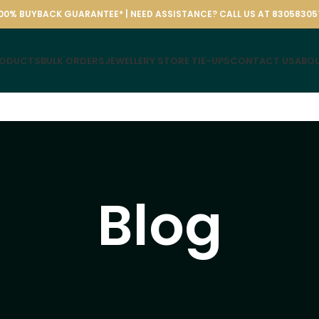
00% BUYBACK GUARANTEE* | NEED ASSISTANCE? CALL US AT 83058305
RODUCTS
BULK ORDERS
JEWELLERY STORE TIE-UPS
CONTACT US
ABOU
Blog