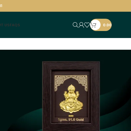
11
T US
FAQS
0.00