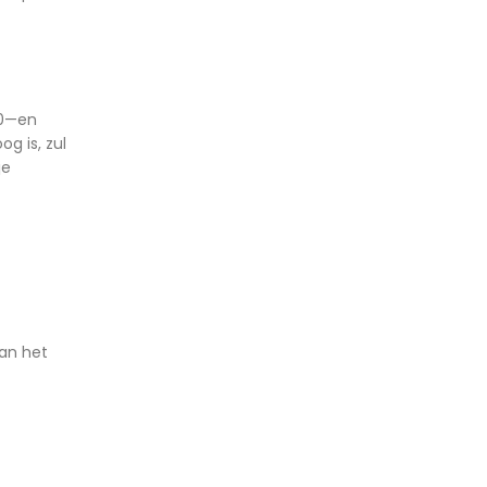
20—en
g is, zul
je
van het