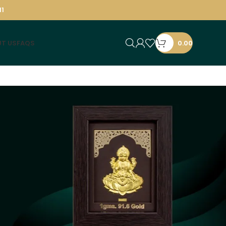
11
T US
FAQS
0.00