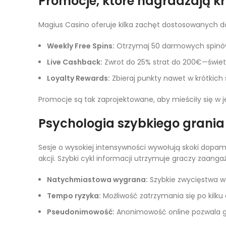
Promocje, które nagradzają kró
Magius Casino oferuje kilka zachęt dostosowanych do
Weekly Free Spins:
Otrzymaj 50 darmowych spinów 
Live Cashback:
Zwrot do 25% strat do 200€—świet
Loyalty Rewards:
Zbieraj punkty nawet w krótkich 
Promocje są tak zaprojektowane, aby mieściły się w 
Psychologia szybkiego grania
Sesje o wysokiej intensywności wywołują skoki dopam
akcji. Szybki cykl informacji utrzymuje graczy zaang
Natychmiastowa wygrana:
Szybkie zwycięstwa wz
Tempo ryzyka:
Możliwość zatrzymania się po kilk
Pseudonimowość:
Anonimowość online pozwala gr