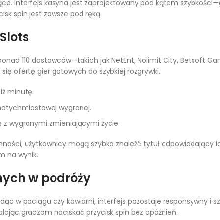
ce. Interfejs kasyna jest zaprojektowany pod kątem szybkości—
cisk spin jest zawsze pod ręką.
Slots
onad 110 dostawców—takich jak NetEnt, Nolimit City, Betsoft Ga
ę ofertę gier gotowych do szybkiej rozgrywki.
niż minutę.
 natychmiastowej wygranej.
 z wygranymi zmieniającymi życie.
ności, użytkownicy mogą szybko znaleźć tytuł odpowiadający i
m na wynik.
anych w podróży
c w pociągu czy kawiarni, interfejs pozostaje responsywny i sz
alając graczom naciskać przycisk spin bez opóźnień.