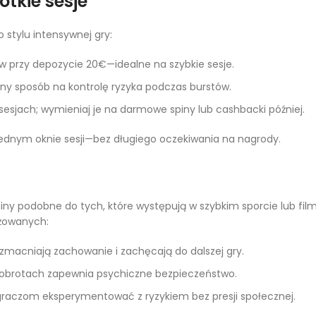
tkie sesje
 stylu intensywnej gry:
przy depozycie 20€—idealne na szybkie sesje.
ny sposób na kontrolę ryzyka podczas burstów.
sesjach; wymieniaj je na darmowe spiny lub cashbacki później.
jednym oknie sesji—bez długiego oczekiwania na nagrody.
iny podobne do tych, które występują w szybkim sporcie lub fil
ażowanych:
macniają zachowanie i zachęcają do dalszej gry.
u obrotach zapewnia psychiczne bezpieczeństwo.
aczom eksperymentować z ryzykiem bez presji społecznej.