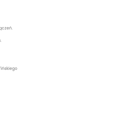
ączeń.
.
fińskiego