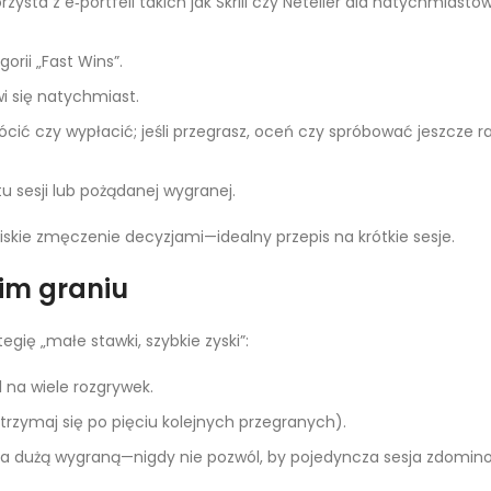
ysta z e‑portfeli takich jak Skrill czy Neteller dla natychmiast
orii „Fast Wins”.
wi się natychmiast.
cić czy wypłacić; jeśli przegrasz, oceń czy spróbować jeszcze ra
tu sesji lub pożądanej wygranej.
skie zmęczenie decyzjami—idealny przepis na krótkie sesje.
im graniu
egię „małe stawki, szybkie zyski”:
l na wiele rozgrywek.
atrzymaj się po pięciu kolejnych przegranych).
 na dużą wygraną—nigdy nie pozwól, by pojedyncza sesja zdomin