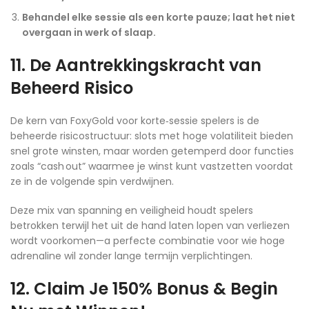
Behandel elke sessie als een korte pauze; laat het niet
overgaan in werk of slaap.
11. De Aantrekkingskracht van
Beheerd Risico
De kern van FoxyGold voor korte‑sessie spelers is de
beheerde risicostructuur: slots met hoge volatiliteit bieden
snel grote winsten, maar worden getemperd door functies
zoals “cash out” waarmee je winst kunt vastzetten voordat
ze in de volgende spin verdwijnen.
Deze mix van spanning en veiligheid houdt spelers
betrokken terwijl het uit de hand laten lopen van verliezen
wordt voorkomen—a perfecte combinatie voor wie hoge
adrenaline wil zonder lange termijn verplichtingen.
12. Claim Je 150% Bonus & Begin