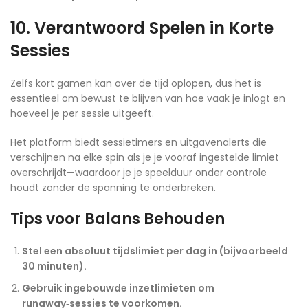
10. Verantwoord Spelen in Korte
Sessies
Zelfs kort gamen kan over de tijd oplopen, dus het is
essentieel om bewust te blijven van hoe vaak je inlogt en
hoeveel je per sessie uitgeeft.
Het platform biedt sessietimers en uitgavenalerts die
verschijnen na elke spin als je je vooraf ingestelde limiet
overschrijdt—waardoor je je speelduur onder controle
houdt zonder de spanning te onderbreken.
Tips voor Balans Behouden
Stel een absoluut tijdslimiet per dag in (bijvoorbeeld
30 minuten).
Gebruik ingebouwde inzetlimieten om
runaway‑sessies te voorkomen.