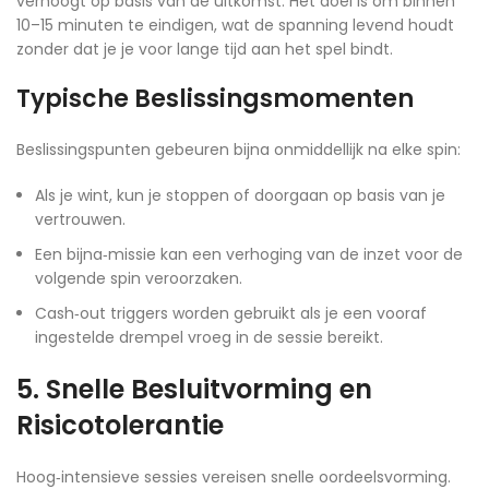
verhoogt op basis van de uitkomst. Het doel is om binnen
10–15 minuten te eindigen, wat de spanning levend houdt
zonder dat je je voor lange tijd aan het spel bindt.
Typische Beslissingsmomenten
Beslissingspunten gebeuren bijna onmiddellijk na elke spin:
Als je wint, kun je stoppen of doorgaan op basis van je
vertrouwen.
Een bijna‑missie kan een verhoging van de inzet voor de
volgende spin veroorzaken.
Cash‑out triggers worden gebruikt als je een vooraf
ingestelde drempel vroeg in de sessie bereikt.
5. Snelle Besluitvorming en
Risicotolerantie
Hoog‑intensieve sessies vereisen snelle oordeelsvorming.