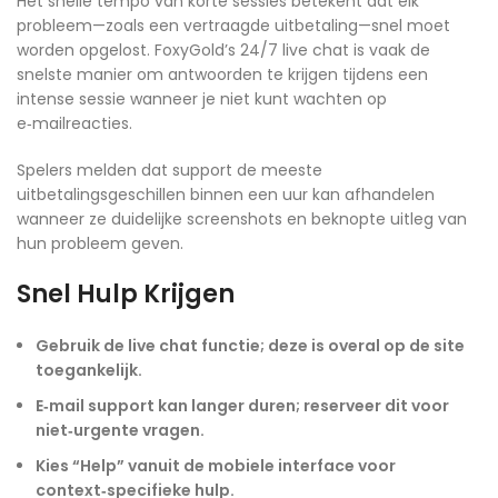
Het snelle tempo van korte sessies betekent dat elk
probleem—zoals een vertraagde uitbetaling—snel moet
worden opgelost. FoxyGold’s 24/7 live chat is vaak de
snelste manier om antwoorden te krijgen tijdens een
intense sessie wanneer je niet kunt wachten op
e‑mailreacties.
Spelers melden dat support de meeste
uitbetalingsgeschillen binnen een uur kan afhandelen
wanneer ze duidelijke screenshots en beknopte uitleg van
hun probleem geven.
Snel Hulp Krijgen
Gebruik de live chat functie; deze is overal op de site
toegankelijk.
E‑mail support kan langer duren; reserveer dit voor
niet‑urgente vragen.
Kies “Help” vanuit de mobiele interface voor
context‑specifieke hulp.