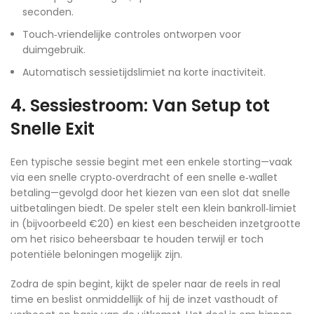
seconden.
Touch‑vriendelijke controles ontworpen voor
duimgebruik.
Automatisch sessietijdslimiet na korte inactiviteit.
4. Sessiestroom: Van Setup tot
Snelle Exit
Een typische sessie begint met een enkele storting—vaak
via een snelle crypto‑overdracht of een snelle e‑wallet
betaling—gevolgd door het kiezen van een slot dat snelle
uitbetalingen biedt. De speler stelt een klein bankroll‑limiet
in (bijvoorbeeld €20) en kiest een bescheiden inzetgrootte
om het risico beheersbaar te houden terwijl er toch
potentiële beloningen mogelijk zijn.
Zodra de spin begint, kijkt de speler naar de reels in real
time en beslist onmiddellijk of hij de inzet vasthoudt of