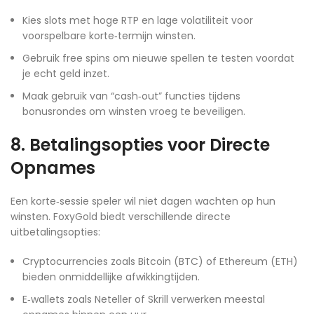
Kies slots met hoge RTP en lage volatiliteit voor
voorspelbare korte‑termijn winsten.
Gebruik free spins om nieuwe spellen te testen voordat
je echt geld inzet.
Maak gebruik van “cash‑out” functies tijdens
bonusrondes om winsten vroeg te beveiligen.
8. Betalingsopties voor Directe
Opnames
Een korte‑sessie speler wil niet dagen wachten op hun
winsten. FoxyGold biedt verschillende directe
uitbetalingsopties:
Cryptocurrencies zoals Bitcoin (BTC) of Ethereum (ETH)
bieden onmiddellijke afwikkingtijden.
E‑wallets zoals Neteller of Skrill verwerken meestal