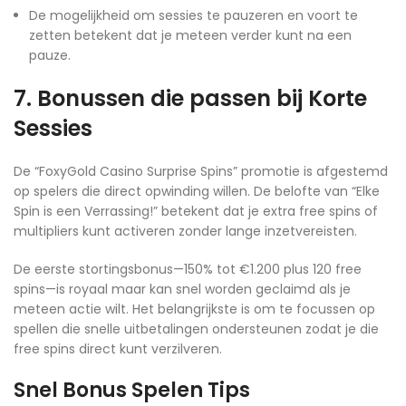
De mogelijkheid om sessies te pauzeren en voort te
zetten betekent dat je meteen verder kunt na een
pauze.
7. Bonussen die passen bij Korte
Sessies
De “FoxyGold Casino Surprise Spins” promotie is afgestemd
op spelers die direct opwinding willen. De belofte van “Elke
Spin is een Verrassing!” betekent dat je extra free spins of
multipliers kunt activeren zonder lange inzetvereisten.
De eerste stortingsbonus—150% tot €1.200 plus 120 free
spins—is royaal maar kan snel worden geclaimd als je
meteen actie wilt. Het belangrijkste is om te focussen op
spellen die snelle uitbetalingen ondersteunen zodat je die
free spins direct kunt verzilveren.
Snel Bonus Spelen Tips