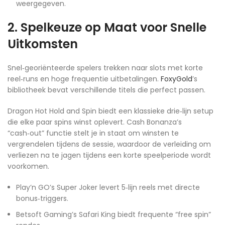
weergegeven.
2. Spelkeuze op Maat voor Snelle
Uitkomsten
Snel‑georiënteerde spelers trekken naar slots met korte
reel‑runs en hoge frequentie uitbetalingen.
FoxyGold
’s
bibliotheek bevat verschillende titels die perfect passen.
Dragon Hot Hold and Spin biedt een klassieke drie‑lijn setup
die elke paar spins winst oplevert. Cash Bonanza’s
“cash‑out” functie stelt je in staat om winsten te
vergrendelen tijdens de sessie, waardoor de verleiding om
verliezen na te jagen tijdens een korte speelperiode wordt
voorkomen.
Play’n GO’s Super Joker levert 5‑lijn reels met directe
bonus‑triggers.
Betsoft Gaming’s Safari King biedt frequente “free spin”