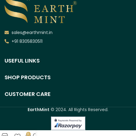
sales@earthmint.in
+91 8305830511
USEFUL LINKS
SHOP PRODUCTS
CUSTOMER CARE
EarthMint
© 2024. All Rights Reserved.
0