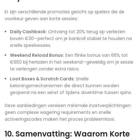
Er zijn verschillende promoties gericht op spelers die de
voorkeur geven aan korte sessies:
Daily Cashback:
Ontvang tot 20% terug op verliezen
boven €30—perfect om je bankroll stabiel te houden na
snelle speelsessies.
Weekend Reload Bonus:
Een flinke bonus van 66% tot
€650 bij herladen in het weekend—geweldig om je sessie
te verlengen zonder extra risico.
Loot Boxes & Scratch Cards:
Snelle
beloningsmechanismen die direct kunnen worden
geopend na een winst of tijdens downtime tussen spins.
Deze aanbiedingen vereisen minimale inzetverplichtingen:
geen complexe wagering requirements en snelle
activeringscodes maken het proces probleemloos.
10. Samenvatting: Waarom Korte