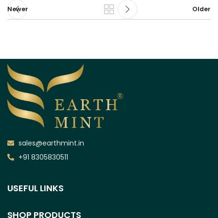
Newer
Older
sales@earthmint.in
+91 8305830511
USEFUL LINKS
SHOP PRODUCTS