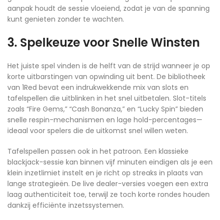
aanpak houdt de sessie vloeiend, zodat je van de spanning
kunt genieten zonder te wachten.
3. Spelkeuze voor Snelle Winsten
Het juiste spel vinden is de helft van de strijd wanneer je op
korte uitbarstingen van opwinding uit bent. De bibliotheek
van 1Red bevat een indrukwekkende mix van slots en
tafelspellen die uitblinken in het snel uitbetalen. Slot-titels
zoals “Fire Gems,” “Cash Bonanza,” en “Lucky Spin” bieden
snelle respin-mechanismen en lage hold-percentages—
ideaal voor spelers die de uitkomst snel willen weten.
Tafelspellen passen ook in het patroon. Een klassieke
blackjack-sessie kan binnen vijf minuten eindigen als je een
klein inzetlimiet instelt en je richt op streaks in plaats van
lange strategieën. De live dealer-versies voegen een extra
laag authenticiteit toe, terwijl ze toch korte rondes houden
dankzij efficiënte inzetssystemen.