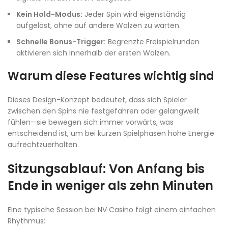
Kein Hold-Modus:
Jeder Spin wird eigenständig
aufgelöst, ohne auf andere Walzen zu warten.
Schnelle Bonus-Trigger:
Begrenzte Freispielrunden
aktivieren sich innerhalb der ersten Walzen.
Warum diese Features wichtig sind
Dieses Design-Konzept bedeutet, dass sich Spieler
zwischen den Spins nie festgefahren oder gelangweilt
fühlen—sie bewegen sich immer vorwärts, was
entscheidend ist, um bei kurzen Spielphasen hohe Energie
aufrechtzuerhalten.
Sitzungsablauf: Von Anfang bis
Ende in weniger als zehn Minuten
Eine typische Session bei NV Casino folgt einem einfachen
Rhythmus: