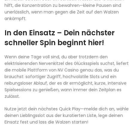
hilft, die Konzentration zu bewahren—kleine Pausen sind
unerlässlich, wenn man gegen die Zeit auf den Walzen
ankämpft.
In den Einsatz – Dein nächster
schneller Spin beginnt hier!
Wenn deine Tage voll sind, du aber trotzdem den
elektrisierenden Nervenkitzel des Glücksspiels suchst, liefert
die mobile Plattform von NV Casino genau das, was du
brauchst: sofortiger Zugriff, hochvolatile Slots und ein
reibungsloser Ablauf, der es dir ermöglicht, kurze, intensive
Spielsessions zu genießen, wann immer dein Zeitplan es
zulässt.
Nutze jetzt dein nächstes Quick Play—melde dich an, wähle
deinen Lieblingsslot aus der kuratierten Liste, lege deinen
Einsatz fest und lass die Walzen starten!