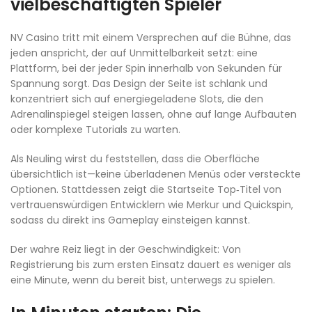
vielbeschäftigten Spieler
NV Casino tritt mit einem Versprechen auf die Bühne, das
jeden anspricht, der auf Unmittelbarkeit setzt: eine
Plattform, bei der jeder Spin innerhalb von Sekunden für
Spannung sorgt. Das Design der Seite ist schlank und
konzentriert sich auf energiegeladene Slots, die den
Adrenalinspiegel steigen lassen, ohne auf lange Aufbauten
oder komplexe Tutorials zu warten.
Als Neuling wirst du feststellen, dass die Oberfläche
übersichtlich ist—keine überladenen Menüs oder versteckte
Optionen. Stattdessen zeigt die Startseite Top‑Titel von
vertrauenswürdigen Entwicklern wie Merkur und Quickspin,
sodass du direkt ins Gameplay einsteigen kannst.
Der wahre Reiz liegt in der Geschwindigkeit: Von
Registrierung bis zum ersten Einsatz dauert es weniger als
eine Minute, wenn du bereit bist, unterwegs zu spielen.