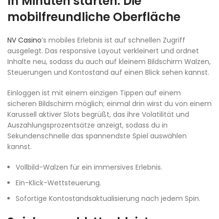
In Minuten starten: Die
mobilfreundliche Oberfläche
NV Casino
’s mobiles Erlebnis ist auf schnellen Zugriff
ausgelegt. Das responsive Layout verkleinert und ordnet
Inhalte neu, sodass du auch auf kleinem Bildschirm Walzen,
Steuerungen und Kontostand auf einen Blick sehen kannst.
Einloggen ist mit einem einzigen Tippen auf einem
sicheren Bildschirm möglich; einmal drin wirst du von einem
Karussell aktiver Slots begrüßt, das ihre Volatilität und
Auszahlungsprozentsätze anzeigt, sodass du in
Sekundenschnelle das spannendste Spiel auswählen
kannst.
Vollbild-Walzen für ein immersives Erlebnis.
Ein-Klick-Wettsteuerung.
Sofortige Kontostandsaktualisierung nach jedem Spin.