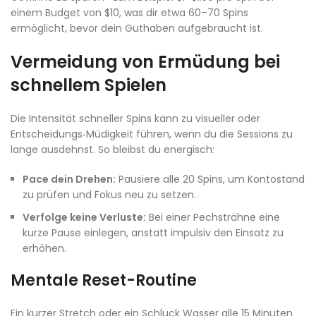
einem Budget von $10, was dir etwa 60–70 Spins
ermöglicht, bevor dein Guthaben aufgebraucht ist.
Vermeidung von Ermüdung bei
schnellem Spielen
Die Intensität schneller Spins kann zu visueller oder
Entscheidungs‑Müdigkeit führen, wenn du die Sessions zu
lange ausdehnst. So bleibst du energisch:
Pace dein Drehen:
Pausiere alle 20 Spins, um Kontostand
zu prüfen und Fokus neu zu setzen.
Verfolge keine Verluste:
Bei einer Pechsträhne eine
kurze Pause einlegen, anstatt impulsiv den Einsatz zu
erhöhen.
Mentale Reset-Routine
Ein kurzer Stretch oder ein Schluck Wasser alle 15 Minuten