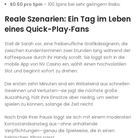
$0.50 pro Spin
– 100 Spins bei sehr geringem Risiko.
Reale Szenarien: Ein Tag im Leben
eines Quick-Play‑Fans
Stell dir Sarah vor, eine freiberufliche Grafikdesignerin, die
zwischen Kundenterminen zwei Stunden lang während der
Kaffeepause durch ihr Handy scrollt. Sie loggt sich in die
mobile App von NV Casino ein, wählt einen hochvolatilen
Slot und beginnt sofort zu drehen.
Die ersten zehn Minuten sind ein Wirbelwind aus schnellen
Gewinnen und Verlusten—sie jagt die nächste große
Auszahlung, hält ihre Einsätze aber niedrig, um weiter
spielen zu können, solange die Zeit reicht.
Nach Ende ihrer Pause loggt sie sich mit einem moderaten
Kontostandsanstieg aus—ohne anhaltende
Verpflichtungen—genau die Spielweise, die in einen
hektischen Alltag passt.