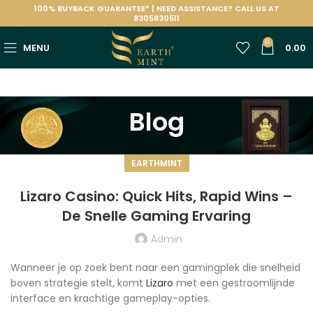
100% BUYBACK GUARANTEE* | NEED ASSISTANCE? CALL US AT
8305830511
0
MENU
0.00
Blog
EARTHMINT
Lizaro Casino: Quick Hits, Rapid Wins –
De Snelle Gaming Ervaring
Admin
Wanneer je op zoek bent naar een gamingplek die snelheid
boven strategie stelt, komt
Lizaro
met een gestroomlijnde
interface en krachtige gameplay-opties.