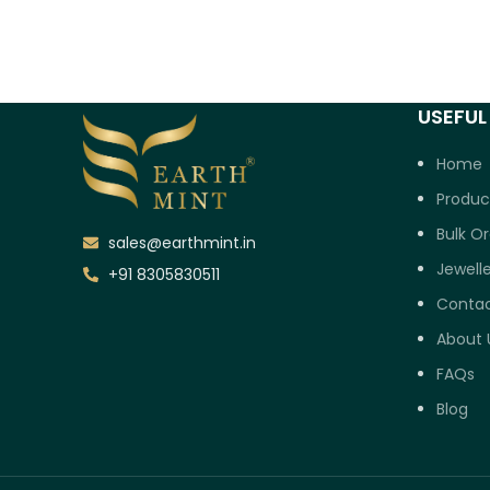
USEFUL
Home
Produc
Bulk O
sales@earthmint.in
Jewell
+91 8305830511
Contac
About 
FAQs
Blog