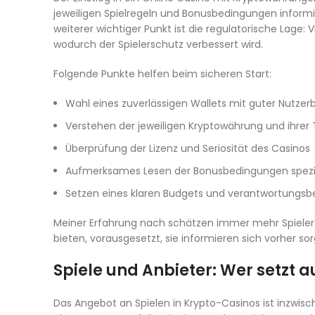
jeweiligen Spielregeln und Bonusbedingungen informi
weiterer wichtiger Punkt ist die regulatorische Lage: 
wodurch der Spielerschutz verbessert wird.
Folgende Punkte helfen beim sicheren Start:
Wahl eines zuverlässigen Wallets mit guter Nutze
Verstehen der jeweiligen Kryptowährung und ihrer
Überprüfung der Lizenz und Seriosität des Casinos
Aufmerksames Lesen der Bonusbedingungen spezie
Setzen eines klaren Budgets und verantwortungsb
Meiner Erfahrung nach schätzen immer mehr Spieler 
bieten, vorausgesetzt, sie informieren sich vorher sorg
Spiele und Anbieter: Wer setzt
Das Angebot an Spielen in Krypto-Casinos ist inzwische