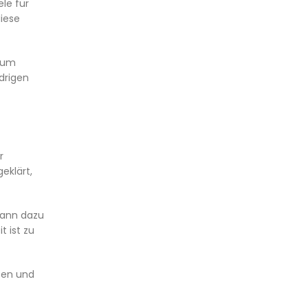
le für
diese
ikum
drigen
r
eklärt,
kann dazu
t ist zu
lten und