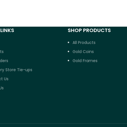
 LINKS
SHOP PRODUCTS
All Products
ts
Gold Coins
rders
Gold Frames
ery Store Tie-ups
t Us
Us