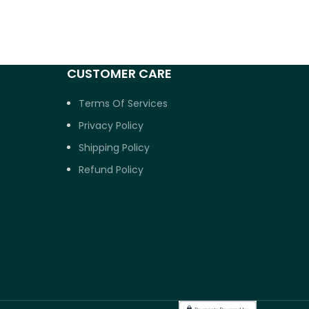
CUSTOMER CARE
Terms Of Services
Privacy Policy
Shipping Policy
Refund Policy