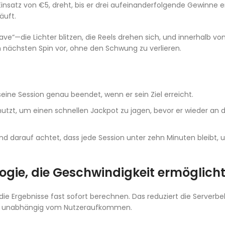
Einsatz von €5, dreht, bis er drei aufeinanderfolgende Gewinne er
äuft.
ave“—die Lichter blitzen, die Reels drehen sich, und innerhalb vo
 nächsten Spin vor, ohne den Schwung zu verlieren.
seine Session genau beendet, wenn er sein Ziel erreicht.
nutzt, um einen schnellen Jackpot zu jagen, bevor er wieder an d
nd darauf achtet, dass jede Session unter zehn Minuten bleibt, 
logie, die Geschwindigkeit ermöglich
ie Ergebnisse fast sofort berechnen. Das reduziert die Serverbe
it, unabhängig vom Nutzeraufkommen.