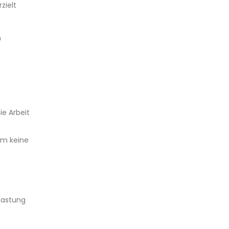
zielt
n
ie Arbeit
um keine
t
lastung