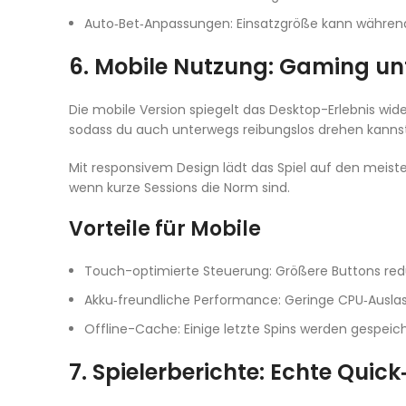
Auto‑Bet‑Anpassungen: Einsatzgröße kann während
6. Mobile Nutzung: Gaming u
Die mobile Version spiegelt das Desktop-Erlebnis wid
sodass du auch unterwegs reibungslos drehen kannst
Mit responsivem Design lädt das Spiel auf den meist
wenn kurze Sessions die Norm sind.
Vorteile für Mobile
Touch-optimierte Steuerung: Größere Buttons red
Akku‑freundliche Performance: Geringe CPU‑Auslas
Offline-Cache: Einige letzte Spins werden gespeic
7. Spielerberichte: Echte Quic