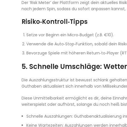
Der ‘Risk Meter’ der Plattform zeigt dein aktuelles R
nach jedem Spin, sodass du sofort anpassen kannst, 
Risiko‑Kontroll‑Tipps
Setze vor Beginn ein Micro‑Budget (z.B. €10).
Verwende die Auto‑Stop‑Funktion, sobald dein Risik
Bevorzuge Spiele mit höheren Return‑to‑Player (RT
5. Schnelle Umschläge: Wett
Die Auszahlungsstruktur ist bewusst schlank gehalten
Guthaben aktualisiert sich innerhalb von Millisekund
Diese Unmittelbarkeit ermöglicht es dir, deine Einn
weiterspielst oder aufhörst, solange du noch heiß bist
Schnelle Auszahlungen: Guthabenaktualisierung in
Keine Wartezeiten: Auszahlungen werden innerhalb