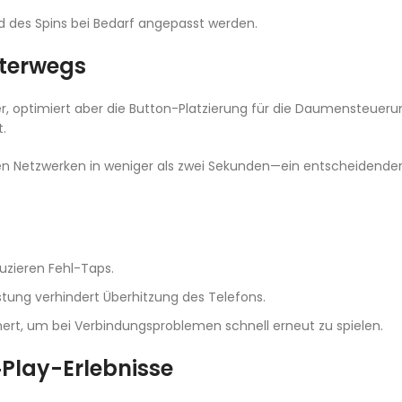
 des Spins bei Bedarf angepasst werden.
nterwegs
er, optimiert aber die Button-Platzierung für die Daumensteueru
.
en Netzwerken in weniger als zwei Sekunden—ein entscheidender
uzieren Fehl-Taps.
tung verhindert Überhitzung des Telefons.
hert, um bei Verbindungsproblemen schnell erneut zu spielen.
k‑Play-Erlebnisse