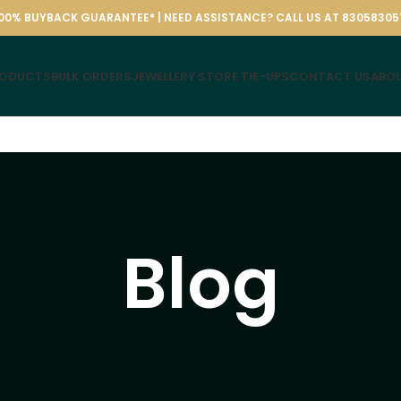
00% BUYBACK GUARANTEE* | NEED ASSISTANCE? CALL US AT 83058305
RODUCTS
BULK ORDERS
JEWELLERY STORE TIE-UPS
CONTACT US
ABOU
Blog