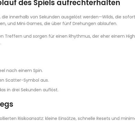
blauf des Spiels aufrechterhalten
es, die innerhalb von Sekunden ausgelöst werden—Wilds, die sofor
eren, und Mini‑Games, die über fünf Drehungen ablaufen.
en Treffern und sorgen für einen Rhythmus, der eher einem Hi
.
eel nach einem Spin.
nen Scatter-Symbol aus.
as in drei Sekunden auflöst.
wegs
llierten Risikoansatz: kleine Einsätze, schnelle Resets und minim