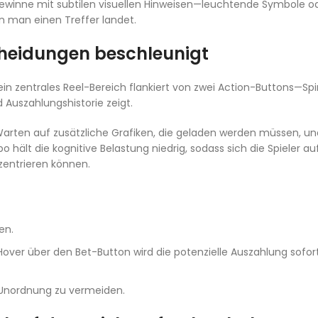
Gewinne mit subtilen visuellen Hinweisen—leuchtende Symbole od
 man einen Treffer landet.
cheidungen beschleunigt
: ein zentrales Reel-Bereich flankiert von zwei Action-Buttons—Sp
 Auszahlungshistorie zeigt.
n Warten auf zusätzliche Grafiken, die geladen werden müssen, un
hält die kognitive Belastung niedrig, sodass sich die Spieler au
zentrieren können.
en.
er über den Bet-Button wird die potenzielle Auszahlung sofor
le Unordnung zu vermeiden.