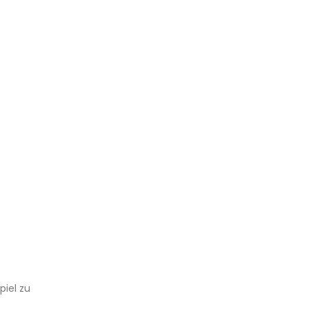
piel zu