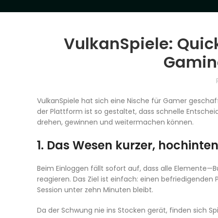
VulkanSpiele: Quick
Gamin
VulkanSpiele hat sich eine Nische für Gamer geschaf
der Plattform ist so gestaltet, dass schnelle Entsch
drehen, gewinnen und weitermachen können.
1. Das Wesen kurzer, hochinten
Beim Einloggen fällt sofort auf, dass alle Elemente—B
reagieren. Das Ziel ist einfach: einen befriedigenden
Session unter zehn Minuten bleibt.
Da der Schwung nie ins Stocken gerät, finden sich Sp