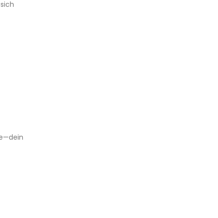
 sich
ne—dein