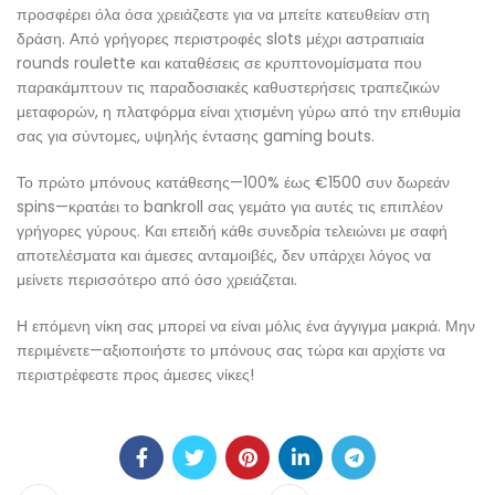
προσφέρει όλα όσα χρειάζεστε για να μπείτε κατευθείαν στη
δράση. Από γρήγορες περιστροφές slots μέχρι αστραπιαία
rounds roulette και καταθέσεις σε κρυπτονομίσματα που
παρακάμπτουν τις παραδοσιακές καθυστερήσεις τραπεζικών
μεταφορών, η πλατφόρμα είναι χτισμένη γύρω από την επιθυμία
σας για σύντομες, υψηλής έντασης gaming bouts.
Το πρώτο μπόνους κατάθεσης—100% έως €1500 συν δωρεάν
spins—κρατάει το bankroll σας γεμάτο για αυτές τις επιπλέον
γρήγορες γύρους. Και επειδή κάθε συνεδρία τελειώνει με σαφή
αποτελέσματα και άμεσες ανταμοιβές, δεν υπάρχει λόγος να
μείνετε περισσότερο από όσο χρειάζεται.
Η επόμενη νίκη σας μπορεί να είναι μόλις ένα άγγιγμα μακριά. Μην
περιμένετε—αξιοποιήστε το μπόνους σας τώρα και αρχίστε να
περιστρέφεστε προς άμεσες νίκες!