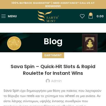
100% BUYBACK GUARANTEE* | NEED ASSISTANCE? CALL US AT
8305830511
0
MENU
0.00
Blog
EARTHMINT
Sava Spin – Quick‑Hit Slots & Rapid
Roulette for Instant Wins
Admin
Sava Spin έχει δημιουργήσει μια θέση για παίκτες που λαχταρούν
το θόρυβο των reels και το χτύπημα του wheel σε μια ανάσα. Αν
είστε λάτρης σύντομων, υψηλής έντασης συνεδριών που