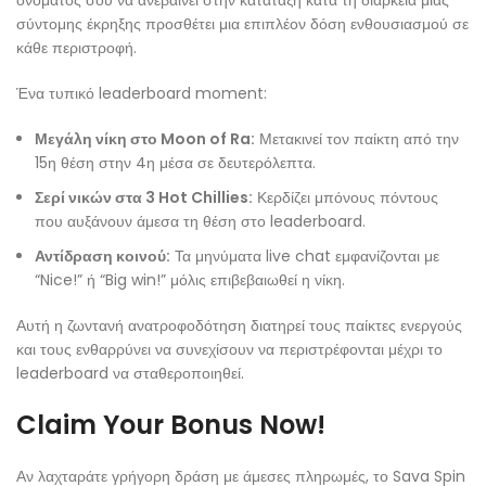
ονόματός σου να ανεβαίνει στην κατάταξη κατά τη διάρκεια μιας
σύντομης έκρηξης προσθέτει μια επιπλέον δόση ενθουσιασμού σε
κάθε περιστροφή.
Ένα τυπικό leaderboard moment:
Μεγάλη νίκη στο Moon of Ra:
Μετακινεί τον παίκτη από την
15η θέση στην 4η μέσα σε δευτερόλεπτα.
Σερί νικών στα 3 Hot Chillies:
Κερδίζει μπόνους πόντους
που αυξάνουν άμεσα τη θέση στο leaderboard.
Αντίδραση κοινού:
Τα μηνύματα live chat εμφανίζονται με
“Nice!” ή “Big win!” μόλις επιβεβαιωθεί η νίκη.
Αυτή η ζωντανή ανατροφοδότηση διατηρεί τους παίκτες ενεργούς
και τους ενθαρρύνει να συνεχίσουν να περιστρέφονται μέχρι το
leaderboard να σταθεροποιηθεί.
Claim Your Bonus Now!
Αν λαχταράτε γρήγορη δράση με άμεσες πληρωμές, το Sava Spin