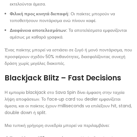
εκτελούνται άμεσα.
Φιλική προς κινητά διεπαφή:
Οι παίκτες μπορούν να
τοποθετήσουν ποντάρισμα ενώ πίνουν καφέ.
Διαφάνεια αποτελεσμάτων:
Τα αποτελέσματα εμφανίζονται
αμέσως με καθαρά γραφικά.
Ένας παίκτης μπορεί να εστιάσει σε ζυγό ή μονό ποντάρισμα, που
προσφέρουν σχεδόν 50% πιθανότητες, διασφαλίζοντας συνεχή
δράση χωρίς μεγάλες διακοπές.
Blackjack Blitz – Fast Decisions
Η εμπειρία blackjack στο Sava Spin δίνει έμφαση στην ταχεία
λήψη αποφάσεων. Το face‑up card του dealer εμφανίζεται
άμεσα, και οι παίκτες έχουν milliseconds να επιλέξουν hit, stand,
double down ή split.
Μια τυπική γρήγορη συνεδρία μπορεί να περιλαμβάνει: