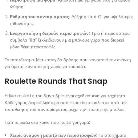
Περιστροφή μια φορά:
Αποκτάτε μια γρήγορη νίκη για άμεση
ώθηση.
Ρύθμιση του πονταρίσματος:
Αύξηση κατά €1 για υψηλότερες
πιθανότητες.
Ενεργοποίηση δωρεάν περιστροφών:
Τρία ή περισσότερα
σύμβολα “Ra” ξεκλειδώνουν μια μπόνους γύρο που διαρκεί
μόνο δέκα περιστροφές.
Το αποτέλεσμα; Μια καταιγίδα δράσης που ικανοποιεί την ανάγκη
για άμεση ικανοποίηση χωρίς να κουράζει.
Roulette Rounds That Snap
Η live roulette του Sava Spin είναι σχεδιασμένη για ταχύτητα.
Κάθε γύρος διαρκεί λιγότερο από είκοσι δευτερόλεπτα, από την
τοποθέτηση του πονταρίσματος μέχρι την πτώση της μπάλας.
Γιατί ταιριάζει στο κοινό που παίζει γρήγορα:
Χωρίς αναμονή μεταξύ των περιστροφών:
Τα στοιχήματα