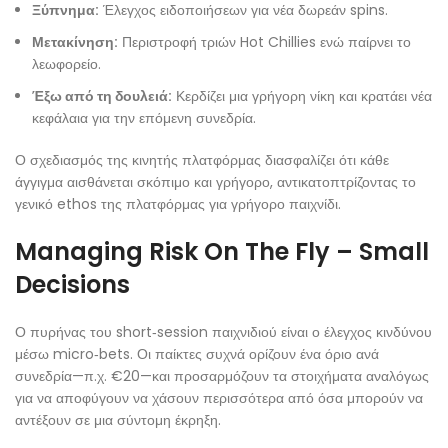
Ξύπνημα:
Έλεγχος ειδοποιήσεων για νέα δωρεάν spins.
Μετακίνηση:
Περιστροφή τριών Hot Chillies ενώ παίρνει το
λεωφορείο.
Έξω από τη δουλειά:
Κερδίζει μια γρήγορη νίκη και κρατάει νέα
κεφάλαια για την επόμενη συνεδρία.
Ο σχεδιασμός της κινητής πλατφόρμας διασφαλίζει ότι κάθε
άγγιγμα αισθάνεται σκόπιμο και γρήγορο, αντικατοπτρίζοντας το
γενικό ethos της πλατφόρμας για γρήγορο παιχνίδι.
Managing Risk On The Fly – Small
Decisions
Ο πυρήνας του short‑session παιχνιδιού είναι ο έλεγχος κινδύνου
μέσω micro‑bets. Οι παίκτες συχνά ορίζουν ένα όριο ανά
συνεδρία—π.χ. €20—και προσαρμόζουν τα στοιχήματα αναλόγως
για να αποφύγουν να χάσουν περισσότερα από όσα μπορούν να
αντέξουν σε μια σύντομη έκρηξη.