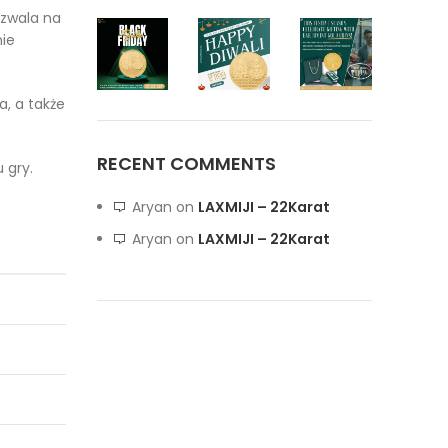
ozwala na
nie
, a także
RECENT COMMENTS
 gry.
Aryan
on
LAXMIJI – 22Karat
Aryan
on
LAXMIJI – 22Karat