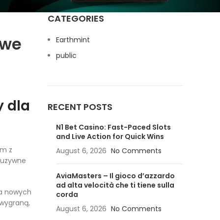
CATEGORIES
owe
Earthmint
public
y dla
RECENT POSTS
N1 Bet Casino: Fast-Paced Slots
and Live Action for Quick Wins
ym z
August 6, 2026
No Comments
kluzywne
AviaMasters – Il gioco d’azzardo
ad alta velocità che ti tiene sulla
la nowych
corda
 wygraną,
August 6, 2026
No Comments