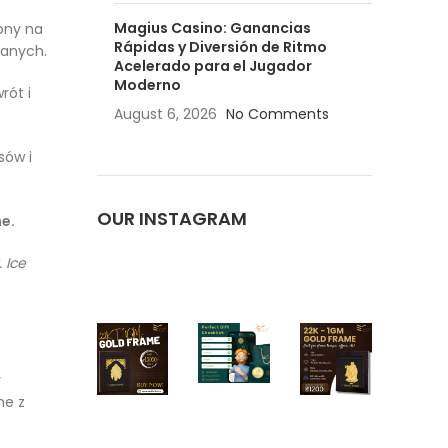
Magius Casino: Ganancias
pny na
Rápidas y Diversión de Ritmo
ranych.
Acelerado para el Jugador
Moderno
rót i
August 6, 2026
No Comments
sów i
OUR INSTAGRAM
e.
 Ice
y
ne z