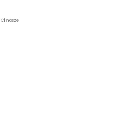
 Ci nasze