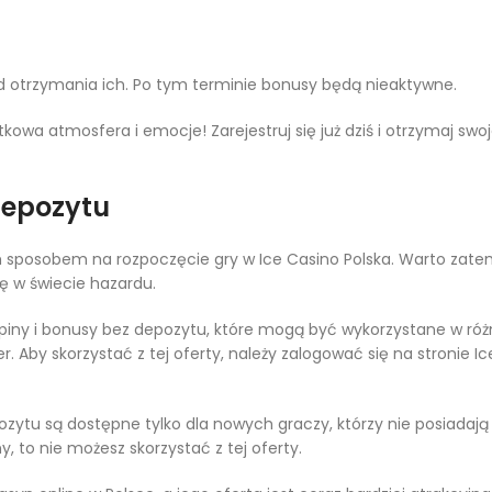
od otrzymania ich. Po tym terminie bonusy będą nieaktywne.
ątkowa atmosfera i emocje! Zarejestruj się już dziś i otrzymaj swo
depozytu
 sposobem na rozpoczęcie gry w Ice Casino Polska. Warto zat
ę w świecie hazardu.
piny i bonusy bez depozytu, które mogą być wykorzystane w ró
er. Aby skorzystać z tej oferty, należy zalogować się na stronie I
ytu są dostępne tylko dla nowych graczy, którzy nie posiadają
ny, to nie możesz skorzystać z tej oferty.