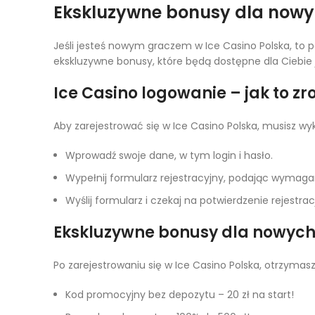
Ekskluzywne bonusy dla nowy
Jeśli jesteś nowym graczem w Ice Casino Polska, to 
ekskluzywne bonusy, które będą dostępne dla Ciebie 
Ice Casino logowanie – jak to zr
Aby zarejestrować się w Ice Casino Polska, musisz wy
Wprowadź swoje dane, w tym login i hasło.
Wypełnij formularz rejestracyjny, podając wymaga
Wyślij formularz i czekaj na potwierdzenie rejestracj
Ekskluzywne bonusy dla nowych
Po zarejestrowaniu się w Ice Casino Polska, otrzyma
Kod promocyjny bez depozytu – 20 zł na start!