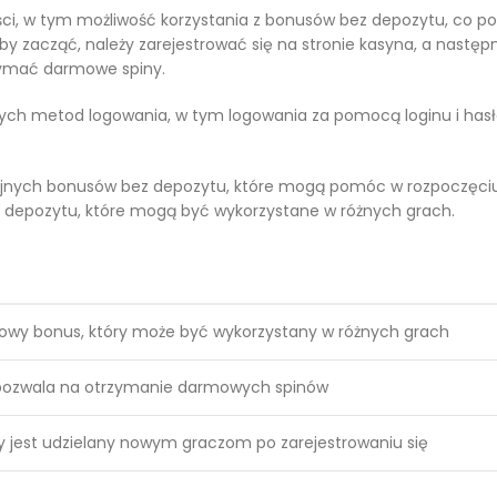
yści, w tym możliwość korzystania z bonusów bez depozytu, co p
by zacząć, należy zarejestrować się na stronie kasyna, a następ
zymać darmowe spiny.
nych metod logowania, w tym logowania za pomocą loginu i hasła
kcyjnych bonusów bez depozytu, które mogą pomóc w rozpoczęciu
z depozytu, które mogą być wykorzystane w różnych grach.
owy bonus, który może być wykorzystany w różnych grach
 pozwala na otrzymanie darmowych spinów
ry jest udzielany nowym graczom po zarejestrowaniu się