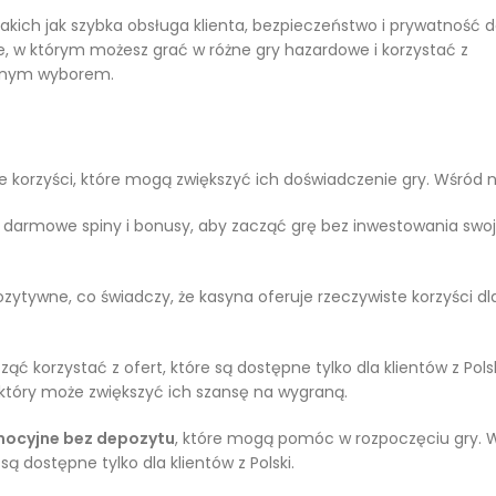
 takich jak szybka obsługa klienta, bezpieczeństwo i prywatność 
ine, w którym możesz grać w różne gry hazardowe i korzystać z
ealnym wyborem.
le korzyści, które mogą zwiększyć ich doświadczenie gry. Wśród n
a darmowe spiny i bonusy, aby zacząć grę bez inwestowania swo
pozytywne, co świadczy, że kasyna oferuje rzeczywiste korzyści d
ząć korzystać z ofert, które są dostępne tylko dla klientów z Pols
 który może zwiększyć ich szansę na wygraną.
mocyjne bez depozytu
, które mogą pomóc w rozpoczęciu gry. 
ą dostępne tylko dla klientów z Polski.