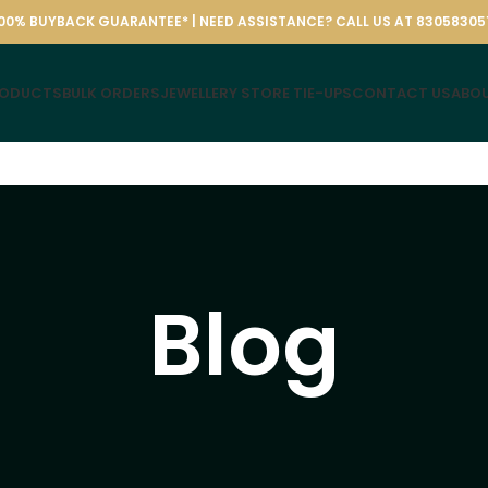
00% BUYBACK GUARANTEE* | NEED ASSISTANCE? CALL US AT 83058305
RODUCTS
BULK ORDERS
JEWELLERY STORE TIE-UPS
CONTACT US
ABOU
Blog