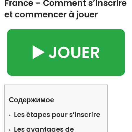
France – Comment s’inscrire
et commencer à jouer
▶️ JOUER
Содержимое
Les étapes pour s’inscrire
Les avantages de