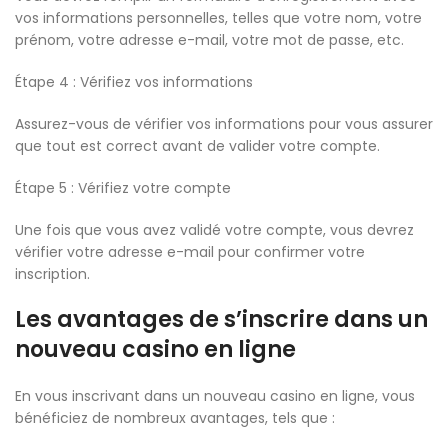
vos informations personnelles, telles que votre nom, votre
prénom, votre adresse e-mail, votre mot de passe, etc.
Étape 4 : Vérifiez vos informations
Assurez-vous de vérifier vos informations pour vous assurer
que tout est correct avant de valider votre compte.
Étape 5 : Vérifiez votre compte
Une fois que vous avez validé votre compte, vous devrez
vérifier votre adresse e-mail pour confirmer votre
inscription.
Les avantages de s’inscrire dans un
nouveau casino en ligne
En vous inscrivant dans un nouveau casino en ligne, vous
bénéficiez de nombreux avantages, tels que :