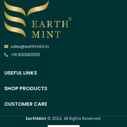
sales@earthmint.in
+91 8305830511
USEFUL LINKS
SHOP PRODUCTS
CUSTOMER CARE
EarthMint
© 2024. All Rights Reserved.