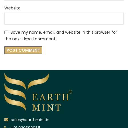
Website
Save my name, email, and website in this browser for
the next time I comment.
sales@earthmint.in
+91 8305830511