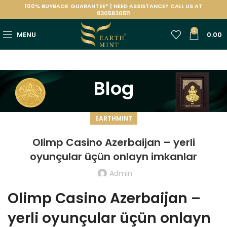
100% BUYBACK GUARANTEE* | NEED ASSISTANCE? CALL US AT
8305830511
0
MENU
0.00
Blog
EARTHMINT
Olimp Casino Azerbaijan – yerli
oyunçular üçün onlayn imkanlar
Admin
Olimp Casino Azerbaijan –
yerli oyunçular üçün onlayn