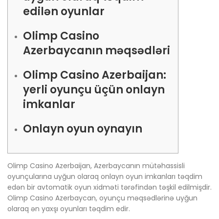
edilən oyunlar
Olimp Casino
Azerbaycanın məqsədləri
Olimp Casino Azerbaijan:
yerli oyunçu üçün onlayn
imkanlar
Onlayn oyun oynayın
Olimp Casino Azerbaijan, Azerbaycanın mütəhassisli
oyunçularına uyğun olaraq onlayn oyun imkanları təqdim
edən bir avtomatik oyun xidməti tərəfindən təşkil edilmişdir.
Olimp Casino Azerbaycan, oyunçu məqsədlərinə uyğun
olaraq ən yaxşı oyunları təqdim edir.