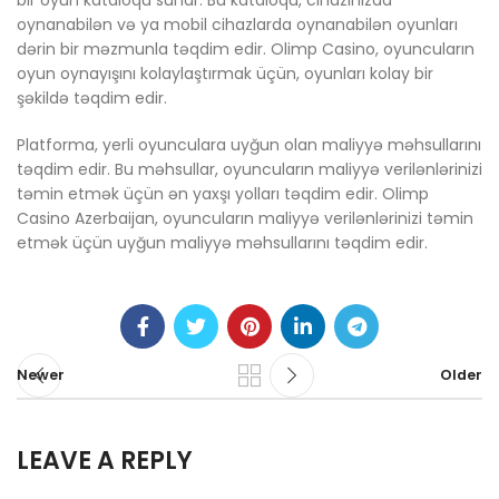
bir oyun kataloqu sunar. Bu kataloqu, cihazınızda
oynanabilən və ya mobil cihazlarda oynanabilən oyunları
dərin bir məzmunla təqdim edir. Olimp Casino, oyuncuların
oyun oynayışını kolaylaştırmak üçün, oyunları kolay bir
şəkildə təqdim edir.
Platforma, yerli oyunculara uyğun olan maliyyə məhsullarını
təqdim edir. Bu məhsullar, oyuncuların maliyyə verilənlərinizi
təmin etmək üçün ən yaxşı yolları təqdim edir. Olimp
Casino Azerbaijan, oyuncuların maliyyə verilənlərinizi təmin
etmək üçün uyğun maliyyə məhsullarını təqdim edir.
Newer
Older
LEAVE A REPLY