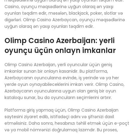
məqsədlərinə uyğun olaraq ən yaxşı oyunları təqdim edir.
Casino, oyunçu məqsədlərinə uyğun olaraq ən yaxşı
oyunları təqdim edir, məsələn, blackjack, poker, slotlar və
digərləri. Olimp Casino Azerbaycan, oyunçu məqsədlərinə
uyğun olaraq ən yaxşı oyunları təqdim edir.
Olimp Casino Azerbaijan: yerli
oyunçu üçün onlayn imkanlar
Olimp Casino Azerbaijan, yerli oyuncular üçün geniş
imkanlar sunan bir onlayn kasanidir. Bu platforma,
Azerbaycanın oyuncularına evinde, iş yerinde və ya her
yerde oyun oynayabileceklerini imkan verir. Olimp Casino,
Azerbaycanın oyuncularına uygun olan geniş bir oyun
kataloqu sunar, bu da oyuncuların seçimlerini artırır.
Platforma giriş yapmaq üçün, Olimp Casino Azerbaijan
saytesini ziyaret edib, istifadəçi adını və şifrənizi daxil
etməlisiniz. Daha sonra, hesabınızı təhlil etmək üçün e-poçt
və ya mobil nömrənizi doğrulamaq lazımdır. Bu proses,