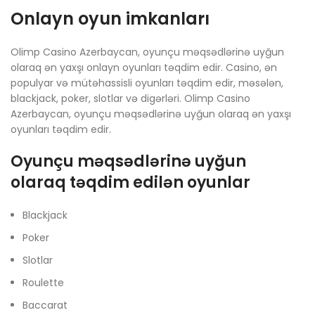
Onlayn oyun imkanları
Olimp Casino Azerbaycan, oyunçu məqsədlərinə uyğun
olaraq ən yaxşı onlayn oyunları təqdim edir. Casino, ən
populyar və mütəhassisli oyunları təqdim edir, məsələn,
blackjack, poker, slotlar və digərləri. Olimp Casino
Azerbaycan, oyunçu məqsədlərinə uyğun olaraq ən yaxşı
oyunları təqdim edir.
Oyunçu məqsədlərinə uyğun
olaraq təqdim edilən oyunlar
Blackjack
Poker
Slotlar
Roulette
Baccarat