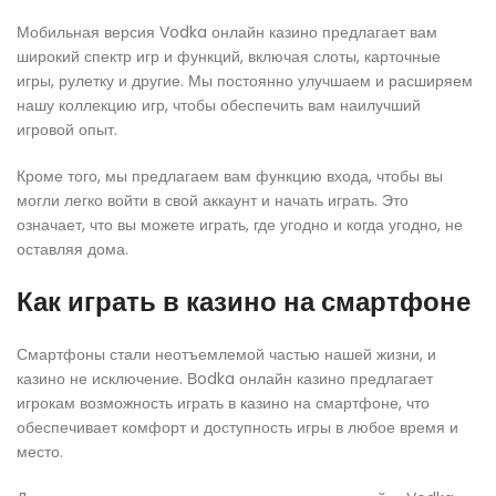
Мобильная версия Vodka онлайн казино предлагает вам
широкий спектр игр и функций, включая слоты, карточные
игры, рулетку и другие. Мы постоянно улучшаем и расширяем
нашу коллекцию игр, чтобы обеспечить вам наилучший
игровой опыт.
Кроме того, мы предлагаем вам функцию входа, чтобы вы
могли легко войти в свой аккаунт и начать играть. Это
означает, что вы можете играть, где угодно и когда угодно, не
оставляя дома.
Как играть в казино на смартфоне
Смартфоны стали неотъемлемой частью нашей жизни, и
казино не исключение. Вodka онлайн казино предлагает
игрокам возможность играть в казино на смартфоне, что
обеспечивает комфорт и доступность игры в любое время и
место.