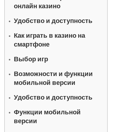
онлайн казино
Удобство и доступность
Как играть в казино на
смартфоне
Выбор игр
Возможности и функции
мобильной версии
Удобство и доступность
Функции мобильной
версии