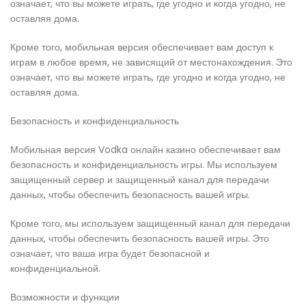
означает, что вы можете играть, где угодно и когда угодно, не
оставляя дома.
Кроме того, мобильная версия обеспечивает вам доступ к
играм в любое время, не зависящий от местонахождения. Это
означает, что вы можете играть, где угодно и когда угодно, не
оставляя дома.
Безопасность и конфиденциальность
Мобильная версия Vodka онлайн казино обеспечивает вам
безопасность и конфиденциальность игры. Мы используем
защищенный сервер и защищенный канал для передачи
данных, чтобы обеспечить безопасность вашей игры.
Кроме того, мы используем защищенный канал для передачи
данных, чтобы обеспечить безопасность вашей игры. Это
означает, что ваша игра будет безопасной и
конфиденциальной.
Возможности и функции