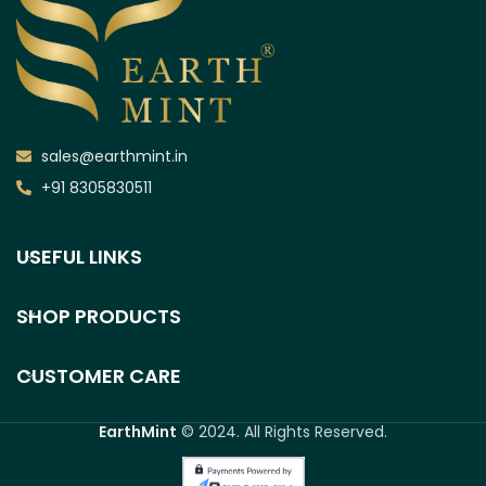
sales@earthmint.in
+91 8305830511
USEFUL LINKS
SHOP PRODUCTS
CUSTOMER CARE
EarthMint
© 2024. All Rights Reserved.