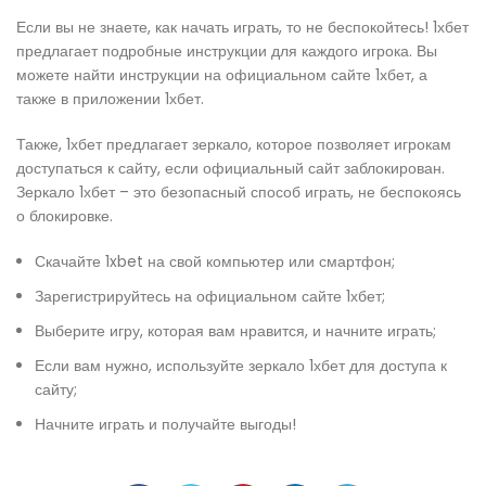
Если вы не знаете, как начать играть, то не беспокойтесь! 1хбет
предлагает подробные инструкции для каждого игрока. Вы
можете найти инструкции на официальном сайте 1хбет, а
также в приложении 1хбет.
Также, 1хбет предлагает зеркало, которое позволяет игрокам
доступаться к сайту, если официальный сайт заблокирован.
Зеркало 1хбет – это безопасный способ играть, не беспокоясь
о блокировке.
Скачайте 1xbet на свой компьютер или смартфон;
Зарегистрируйтесь на официальном сайте 1хбет;
Выберите игру, которая вам нравится, и начните играть;
Если вам нужно, используйте зеркало 1хбет для доступа к
сайту;
Начните играть и получайте выгоды!